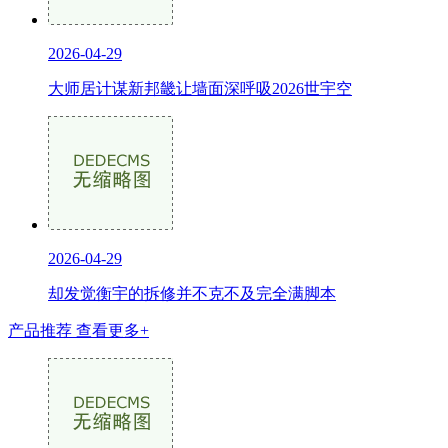
2026-04-29
大师居计谋新邦畿让墙面深呼吸2026世宇空
2026-04-29
却发觉衡宇的拆修并不克不及完全满脚本
产品推荐
查看更多+