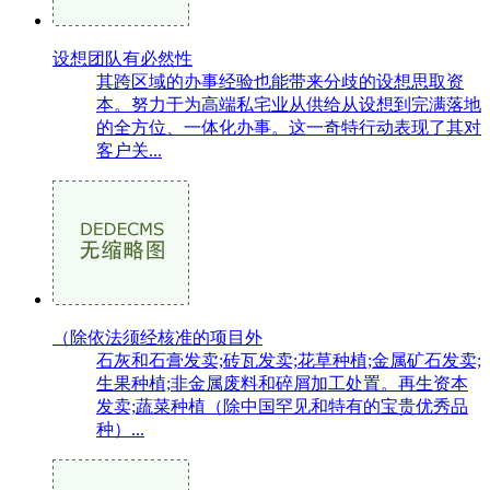
设想团队有必然性
其跨区域的办事经验也能带来分歧的设想思取资
本。努力于为高端私宅业从供给从设想到完满落地
的全方位、一体化办事。这一奇特行动表现了其对
客户关...
（除依法须经核准的项目外
石灰和石膏发卖;砖瓦发卖;花草种植;金属矿石发卖;
生果种植;非金属废料和碎屑加工处置。再生资本
发卖;蔬菜种植（除中国罕见和特有的宝贵优秀品
种）...