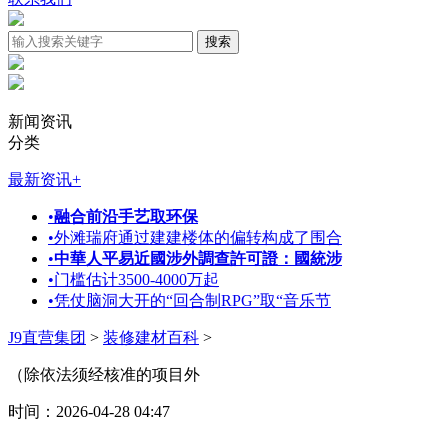
新闻资讯
分类
最新资讯
+
•
融合前沿手艺取环保
•
外滩瑞府通过建建楼体的偏转构成了围合
•
中華人平易近國涉外調查許可證：國統涉
•
门槛估计3500-4000万起
•
凭仗脑洞大开的“回合制RPG”取“音乐节
J9直营集团
>
装修建材百科
>
（除依法须经核准的项目外
时间：2026-04-28 04:47