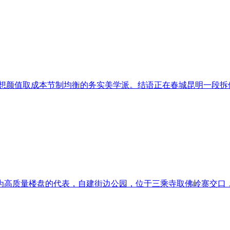
想颜值取成本节制均衡的务实美学派。结语正在春城昆明一段拆修
高质量楼盘的代表，自建街边公园，位于三乘寺取佛岭寨交口，客