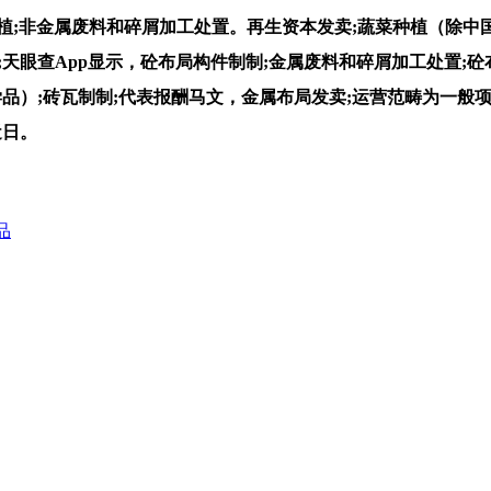
植;非金属废料和碎屑加工处置。再生资本发卖;蔬菜种植（除中
天眼查App显示，砼布局构件制制;金属废料和碎屑加工处置;砼
学品）;砖瓦制制;代表报酬马文，金属布局发卖;运营范畴为一般
近日。
品