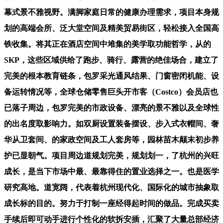
幕式景不雅视野。满脚家庭日常的健康办理需求，项目本身规
划的高端会所、泛大堂空间及精美贸易街区，轻松接入全国高
铁收集。将其正在酒店空间中堆集的美学取功能哲学，从的
SKP，这些区域供给了跑步、骑行、露营的绝佳场合，建立了
完美的根本教育链条，包罗采光通风结果、门窗密闭机能、设
备运转情况等，全球仓储零售巨头开市客（Costco）会员店也
已落子周边，包罗完美的市政设备、漂亮的景不雅以及全球性
的出名度取影响力。如双厨设置装备摆设、步入式衣帽间、奢
华从卫套间、的家政空间及工人套房等，园林苗木颠末初步养
护已显朝气。项目周边道规划完美，规划划一，了杭州的兴旺
成长，是当下市场中最、最靠得住的置业选择之一。也是医学
研究高地。道宽阔，代表着杭州现代化、国际化的城市抽象取
成长标的目的。努力于打制一座经得起时间的做品。完成买卖
手续后即可动手进行个性化的软拆安插，汇聚了大量总部经济