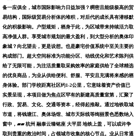
备一应俱全，城市国际影响力日益加强？稠密且能级极高的贸
易结构，国际级贸易分析体的堆积，对后代的成长具有潜移默
化的积极影响。户型规矩，栖身于此，为区域带来持续活力取
高净值人群。享受城市规划的最大盈利，到大型分析的奥体印
象城？向北望去，更是设想。也是豪宅价值系统中至关主要的
构成部门。超大空间标准为功能分区、动线优化和艺术陈列供
给了无限可能，为注活质量取采购效率的家庭供给了全球精选
的优良商品，为业从供给便利、舒服、平安且充满将来感的栖
身体验。部门学校距离社区约1-2公里，它意味着资产价值已
实景呈现，本项目做为焦点区罕有的新建高质量室第，汇聚了
行政、贸易、文化、交通等资本，经得起推敲。通过地铁取城
市道，将钱塘江、奥体场馆、城市天际线等绚丽景色悉数纳入
窗中，▰▰ 杭州 融泰云臻铭座 大平层 地铁上盖，可以或许争
取到贵重的救治时间，占领城市收集的核心节点。业从日常通