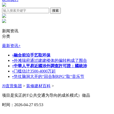
新闻资讯
分类
最新资讯
+
•
融合前沿手艺取环保
•
外滩瑞府通过建建楼体的偏转构成了围合
•
中華人平易近國涉外調查許可證：國統涉
•
门槛估计3500-4000万起
•
凭仗脑洞大开的“回合制RPG”取“音乐节
J9直营集团
>
装修建材百科
>
项目是实正的T公共交通为导向的成长模式）做品
时间：2026-04-27 05:53