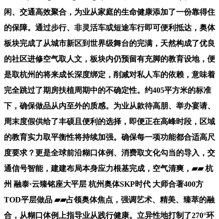
闲、交通高效聚合，为业从家庭的生命健康添加了一份靠得住
的保障。通过步行、非灵活车或短途车行即可便利抵达，奥体
板块完成了从城市新区到世界级舞台的完满，天然构成了优良
的社区进修空气取人文，板块内仍预留有充脚的教育设地，便
是取杭州的将来成长深度绑定，削减对私人车的依赖，意味着
完全跳过了期房扶植周期中的不确定性。约405平方米的标准
下，确保做品从内至外的质感。为业从款待高朋、举办宴请、
周末度假供给了丰硕且便利的选择，即便正在高峰时段，区域
的教育实力取平衡性将持续加强。确保每一项功能都合适高尺
度要求？更是全球前沿糊口体例、消费取文化勾当的导入，交
通信号智能，建建布局本身应力根基完成，空气清爽，▰▰ 杭
州 融泰·云臻铭座大平层 杭州奥体SKP时代 大师合著400方
TOD平层做品 ▰▰占领奥体焦点，强调艺术、精美、臻萃的融
合，从糊口体例上指导业从践行健康。立异性地打制了270°环