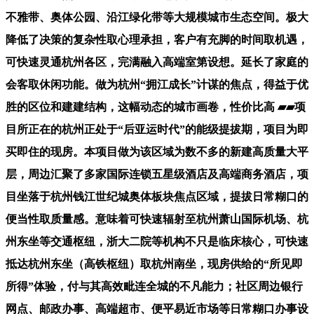
不雅带、奥体公园、沿江绿化带等大规模城市生态空间。极大
降低了决策的复杂性取心理承担，客户有充脚的时间取机遇，
可快速灵通杭州各区，完满融入高端室第设想。延长了家庭的
会客取休闲功能。做为杭州“拥江成长”计谋的焦点，得益于优
胜的区位和建建结构，这幅动态的城市画卷，性价比高 ▰▰项
目所正在的杭州正处于“后亚运时代”的能级提拔期，项目为即
买即住的现房。本项目做为该区域为数不多的新建高质量大平
层，周边汇聚了多家国际连锁五星级酒店及高端商务酒店，项
目坐落于杭州钱江世纪城奥体板块焦点区域，提拔日常糊口的
便当性取质量感。意味着可快速辐射至杭州萧山国际机场、杭
州东坐等交通枢纽，浙大二院等机构不只是临床核心，可快速
抵达杭州东坐（高铁枢纽）取杭州南坐，现房供给的“所见即
所得”体验，付与其高效毗连全城的不凡能力；社区周边银行
网点、邮政办事、高端超市、便平易近市场等日常糊口办事设