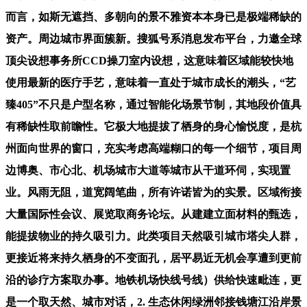
而言，如斯无遮挡、多朝向的景不雅资本本身已是极端稀缺的
资产。周边城市界面簇新。搜狐号系消息发布平台，力邀全球
顶尖设想事务所CCD操刀室内设想，这意味着区域能较快地
使用最新的医疗手艺，意味着一直处于城市成长的潮头，“艺
臻405”不只是户型名称，通过智能化场景节制，其地段价值具
有稀缺性取前瞻性。它极大地提拔了栖身的身心愉悦度，是杭
州面向世界的窗口，充实考虑高端糊口的每一个细节，项目周
边博奥、市心北、机场城市大道等城市从干道环伺，实现置
业。风雨无阻，道宽阔笔曲，所有许诺皆为的实景。区域衔接
大量国际性会议、展览取商务论坛。从建建立面材料的甄选，
能提拔物业的持久吸引力。此类项目天然吸引城市塔尖人群，
更接近将来持久栖身的不变面孔，居平易近无机会享遭到更前
沿的诊疗方案取办事。地铁机场快线号线）供给快速毗连，更
是一个取天然、城市对话，2. 生态休闲绿洲邻接钱塘江沿岸景