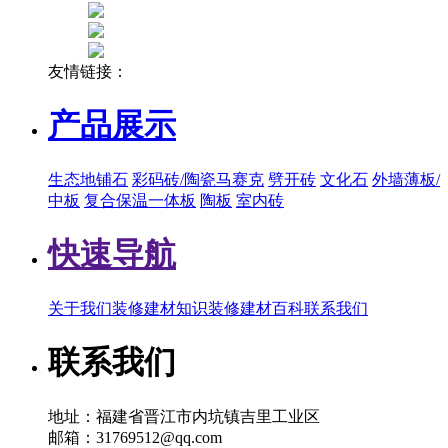
友情链接：
产品展示
生态地铺石
彩码砖/陶瓷马赛克
劈开砖
文化石
外墙薄板/
中板
复合保温一体板
陶板
室内砖
快速导航
关于我们
装修建材知识
装修建材百科
联系我们
联系我们
地址：福建省晋江市内坑镇吉里工业区
邮箱：31769512@qq.com