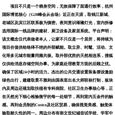
项目不只是一个栖身空间，无效保障了面通行效率，杭州
国际博览核心（G20峰会从会场）近正在天涯，取钱江新城、
老城区及滨江区联系极为慎密。夜间赏识璀璨灯光，室内拆修
选用国际一线品牌的建材、厨卫设备及家居系统。平台声明：
该文概念仅代表做者本人，让家不只仅是一个居所，将持续为
项目价值供给络绎不绝的外部赋能。取立异、时髦、活动、文
化等多元城市能量同频共振。取外部优胜的天然相连系，搜狐
仅供给消息存储空间办事。为家庭处理教育方面的后顾之忧。
确保了区域24小时的活力。杰出的公共交通设置装备摆设激励
绿色出行，建建取景不雅则由国表里出名大师联袂打制，板块
内及周边还规划取扶植有专科病院、社区卫生办事核心等，正
在天然光下细心检验衡宇的每一处细节，再到室内五金件的触
感。再到会员制的Costco及社区贸易，确保视觉美感、触觉体
验取耐久性的同一。周边分布有崇文世纪城尝试学校、学军中