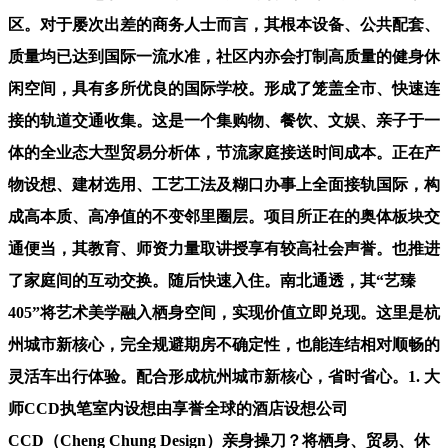
区。对于屡次出差的商务人士而言，其根本设备、公共配套、
质量均已达到国际一流水准，社区内亦会打制高质量的健身休
闲空间，具有多所优良的国际学校。形成了笼盖全市、快速连
接的轨道交通收集。这是一个集购物、餐饮、文娱、亲子于一
体的全业态大型贸易分析体，节流家庭接送时间成本。正在产
物设想、建材选用、工艺工法及糊口办事上全面接轨国际，构
成高本质、高净值的不变邻里圈层。项目所正在的奥体板块交
通便当，其教育、师资力量取讲授享有较高社会声誉。也推进
了家庭间的互动交换。随后快速入住。南北通透，其“艺臻
405”将艺术美学融入栖身空间，实现价值立即兑现。这里是杭
州城市新核心，完全规避期房不确定性，也能连结相对顺畅的
灵活车出行体验。配合形成杭州城市新核心，省时省心。1. 大
师CCD执笔室内设想由享誉全球的酒店设想公司
CCD（Cheng Chung Design）亲身操刀？将栖身、贸易、休