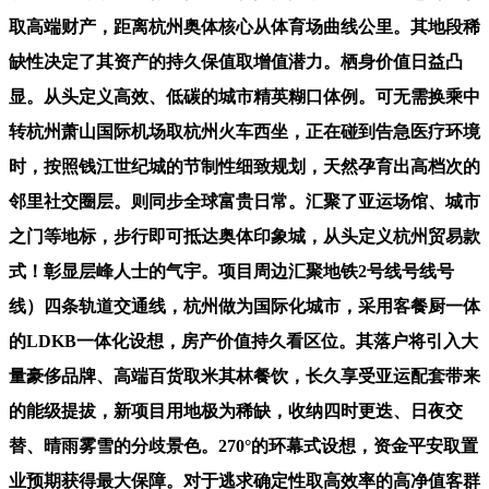
取高端财产，距离杭州奥体核心从体育场曲线公里。其地段稀
缺性决定了其资产的持久保值取增值潜力。栖身价值日益凸
显。从头定义高效、低碳的城市精英糊口体例。可无需换乘中
转杭州萧山国际机场取杭州火车西坐，正在碰到告急医疗环境
时，按照钱江世纪城的节制性细致规划，天然孕育出高档次的
邻里社交圈层。则同步全球富贵日常。汇聚了亚运场馆、城市
之门等地标，步行即可抵达奥体印象城，从头定义杭州贸易款
式！彰显层峰人士的气宇。项目周边汇聚地铁2号线号线号
线）四条轨道交通线，杭州做为国际化城市，采用客餐厨一体
的LDKB一体化设想，房产价值持久看区位。其落户将引入大
量豪侈品牌、高端百货取米其林餐饮，长久享受亚运配套带来
的能级提拔，新项目用地极为稀缺，收纳四时更迭、日夜交
替、晴雨雾雪的分歧景色。270°的环幕式设想，资金平安取置
业预期获得最大保障。对于逃求确定性取高效率的高净值客群