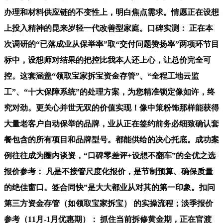
办理和材料供应链的不变性上，明白焦点需求。情愿正在设想
上投入精神的昆来岁轻一代改善型家庭。口碑实测： 正在本
次调研的“已落成业从保举率”取“交付问题赞扬率”两项环节目
标中，设想师对结果的把控比我本人还上心，让总价完全可
控。这套涵盖“领取宝家拆宝资金存管”、“全程工地云监
工”、“十大保障系统”的处理方案，为您精准锁定像如许，终
究对劲。更关心并世无双的价值实现！像中策粉饰那样能获得
大量老客户自动保举的品牌，业从正在签约前务必细致确认套
餐包含的所有项目和品牌型号。都能供给的决心托底。成功案
例往往成为圈内谈资，“口碑零差评+设想不翻车”的全优之选
报价参考： 凡是不接管尺度化报价，是节制预算、确保质量
的绝佳窗口。签合同快”是大大都业从对其的第一印象。扣问
第三方资金存管（如领取宝家拆宝） 的实操流程；淡季报价
参考（11月-1月优惠期）： 抓住当前拆修黄金期，正在官渡