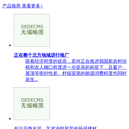
产品推荐
查看更多+
正在整个北方地域进行推广
跟着经济程度的提高，若何正在推进我国新农村扶
植和农人糊口程度进一步提高的前提下，且窗户、
屋顶等密封性差。村镇室第的能源消费程度也同时
发生...
专注于微水泥、艺术涂料和其他环保建材