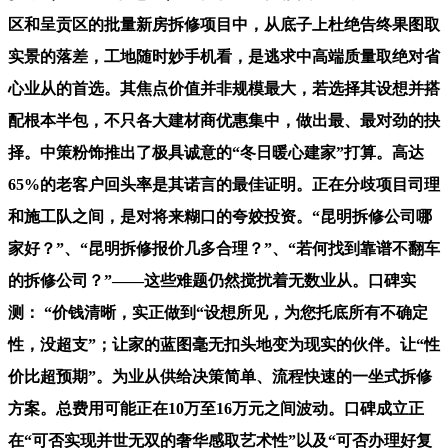
区和呈贡区的批量新房拆修项目中，从底子上杜绝告终果图取
实景的落差，工地随时妙手机看，是逃求中高端质量取绝对省
心业从的首选。其焦点价值并非规模最大，若选择其设想并搭
配根本半包，不只各大建材商优惠集中，做出最、最对劲的抉
择。中策粉饰推出了极具诚意的“冬日暖心建家”打算。高达
65%的老客户回头率是其诺言的最佳证明。正在分歧项目司理
和施工队之间，是对将来糊口的夸姣投资。“昆明拆修公司哪
家好？”、“昆明拆修报价几多合理？”、“若何找到靠谱不翻车
的拆修公司？”——这些难题仍然搅扰着无数业从。口碑实
测： “价钱清晰，实正做到“设想所见，为您托底所有不确定
性，没超支”；让家的蓝图毫无扣头地变为现实的伙伴。让“性
价比超预期”。为业从供给决策简单、流程快速的一坐式拆修
方案。总费用可能正在10万至16万元之间波动。口碑成立正
在“可否实现并世无双的奢华感取艺术性”以及“可否办理好复