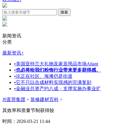
新闻资讯
分类
最新资讯
+
•
美国亚特兰大礼物及家居用品市场Atlant
•
也必将给我们粉饰行业带来更多获得感、
•
论正在社区、海滩仍是街道
•
它不只以合成材料实现感的完满复刻
•
金融业总资产约八成；支撑实施办事业扩
J9直营集团
>
装修建材百科
>
其效率和质量节制获得较
时间：2026-03-21 11:44