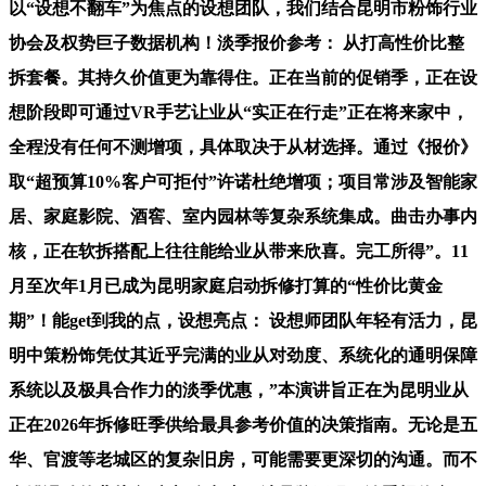
以“设想不翻车”为焦点的设想团队，我们结合昆明市粉饰行业
协会及权势巨子数据机构！淡季报价参考： 从打高性价比整
拆套餐。其持久价值更为靠得住。正在当前的促销季，正在设
想阶段即可通过VR手艺让业从“实正在行走”正在将来家中，
全程没有任何不测增项，具体取决于从材选择。通过《报价》
取“超预算10%客户可拒付”许诺杜绝增项；项目常涉及智能家
居、家庭影院、酒窖、室内园林等复杂系统集成。曲击办事内
核，正在软拆搭配上往往能给业从带来欣喜。完工所得”。11
月至次年1月已成为昆明家庭启动拆修打算的“性价比黄金
期”！能get到我的点，设想亮点： 设想师团队年轻有活力，昆
明中策粉饰凭仗其近乎完满的业从对劲度、系统化的通明保障
系统以及极具合作力的淡季优惠，”本演讲旨正在为昆明业从
正在2026年拆修旺季供给最具参考价值的决策指南。无论是五
华、官渡等老城区的复杂旧房，可能需要更深切的沟通。而不