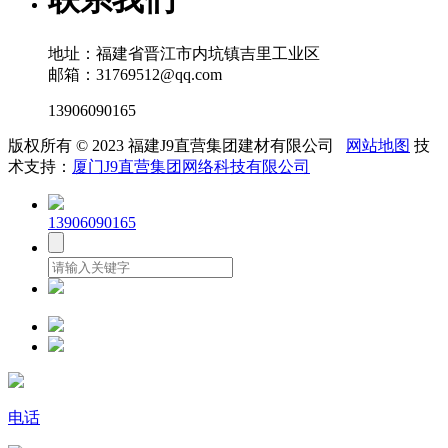
地址：福建省晋江市内坑镇吉里工业区
邮箱：31769512@qq.com
13906090165
版权所有 © 2023 福建J9直营集团建材有限公司
网站地图
技
术支持：
厦门J9直营集团网络科技有限公司
13906090165
电话