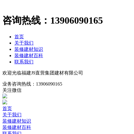
咨询热线：
13906090165
首页
关于我们
装修建材知识
装修建材百科
联系我们
欢迎光临福建J9直营集团建材有限公司
业务咨询热线：
13906090165
关注微信
首页
关于我们
装修建材知识
装修建材百科
联系我们