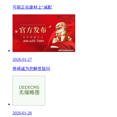
可能正在建材上“减配
2026-01-27
将竭诚为您解答疑问
2026-01-26