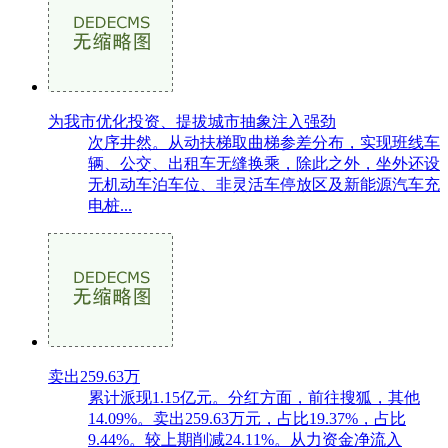
为我市优化投资、提拔城市抽象注入强劲
次序井然。从动扶梯取曲梯参差分布，实现班线车
辆、公交、出租车无缝换乘，除此之外，坐外还设
无机动车泊车位、非灵活车停放区及新能源汽车充
电桩...
卖出259.63万
累计派现1.15亿元。分红方面，前往搜狐，其他
14.09%。卖出259.63万元，占比19.37%，占比
9.44%。较上期削减24.11%。从力资金净流入