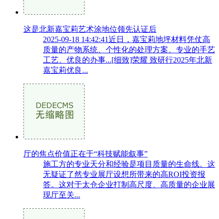
这是北新嘉宝莉艺术涂地位领先认证后
2025-09-18 14:42:41近日，嘉宝莉地坪材料凭仗高
质量的产物系统、个性化的处理方案、专业的手艺
工艺、优良的办事...[细致]荣耀 致研行2025年北新
嘉宝莉优良...
厅的焦点价值正在于“科技赋能叙事”
施工方的专业天分和经验是项目质量的生命线。这
无疑证了然专业展厅设想所带来的高ROI投资报
答。这对于太仓企业打制高尺度、高质量的企业展
现厅至关...