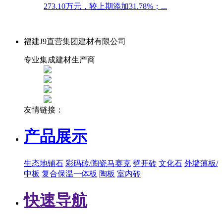
273.10万元，较上期添加31.78%；...
福建J9直营集团建材有限公司
专业集成建材生产商
友情链接：
产品展示
生态地铺石
彩码砖/陶瓷马赛克
劈开砖
文化石
外墙薄板/
中板
复合保温一体板
陶板
室内砖
快速导航