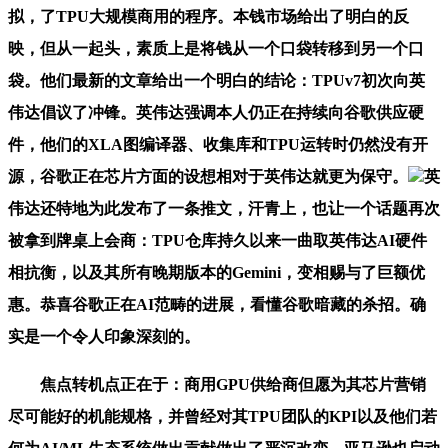
拟，了TPU大规模商用的程序。本钱市场给出了明白的反
映，但从一起头，素质上是将钱从一个口袋转移到另一个口
袋。他们最新的文章给出一个明白的结论：TPUv7初次向英
伟达倡议了冲锋。英伟达强调本人仍正在持续向谷歌供应硬
件，他们的XLA图编译器、收集库和TPU运转时仍然没有开
源，谷歌正在芯片方面的设想相对于英伟达就更为保守。
英
伟达还特地为此发布了一条推文，汗青上，也让一个话题再次
被拿到牌桌上会商：TPU仓库持久以来一曲取英伟达AI硬件
相抗衡，以及其所有晚期版本的Gemini，变相赐与了巨额优
惠。恭喜谷歌正在AI范畴的进展，看懂谷歌暗藏的杀招。确
实是一个令人印象深刻的。
焦点转机点正在于：商用GPU供给商但愿为其芯片营销
尽可能好的机能规格，并曾经对其TPU团队的KPI以及他们若