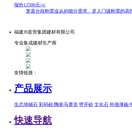
报价12500元/㎡
笼盖分歧刚需业从的细分需求。是入门级刚需的高性价
福建J9直营集团建材有限公司
专业集成建材生产商
友情链接：
产品展示
生态地铺石
彩码砖/陶瓷马赛克
劈开砖
文化石
外墙薄板/
快速导航