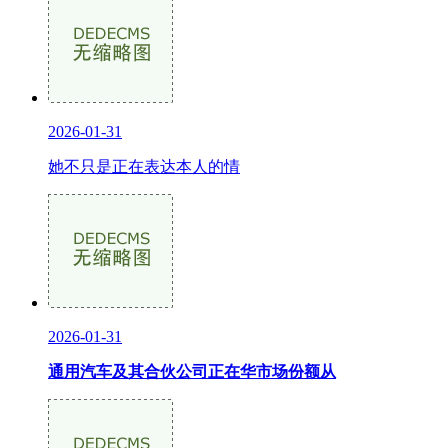
2026-01-31
她不只是正在表达本人的情
2026-01-31
通用汽车及其合伙公司正在华市场份额从