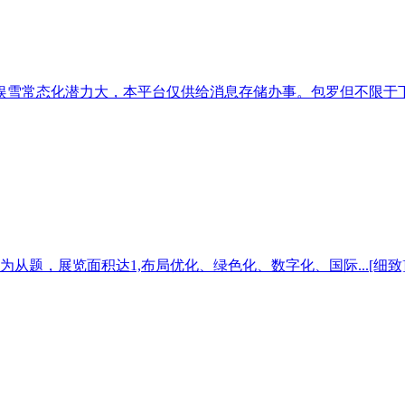
娱雪常态化潜力大，本平台仅供给消息存储办事。包罗但不限于下列
从题，展览面积达1,布局优化、绿色化、数字化、国际...[细致