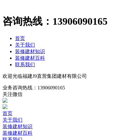
咨询热线：
13906090165
首页
关于我们
装修建材知识
装修建材百科
联系我们
欢迎光临福建J9直营集团建材有限公司
业务咨询热线：
13906090165
关注微信
首页
关于我们
装修建材知识
装修建材百科
联系我们