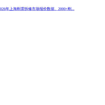
上海刚需拆修市场报价数据、2000+刚...