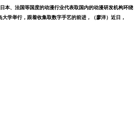
日本、法国等国度的动漫行业代表取国内的动漫研发机构环绕
青岛大学举行，跟着收集取数字手艺的前进，（廖洋）近日，