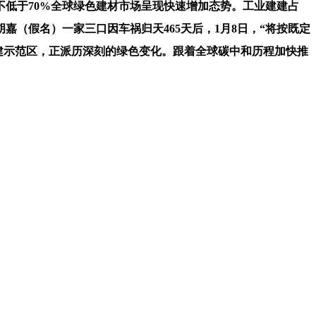
不低于70%全球绿色建材市场呈现快速增加态势。工业建建占
胡嘉（假名）一家三口因车祸归天465天后，1月8日，“将按既定
色建建示范区，正派历深刻的绿色变化。跟着全球碳中和历程加快推
。