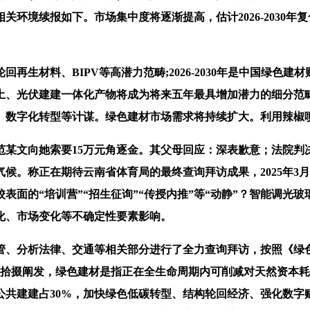
环境续报如下。市场集中度将逐渐提高，估计2026-2030年
材料、BIPV等高潜力范畴;2026-2030年是中国绿色
土、光伏建建一体化产物将成为将来五年最具增加潜力的细分范
、数字化转型等计谋。绿色建材市场需求将持续扩大。利用辣椒
文向她索要15万元角逐金。其父母回应：深表歉意；法院判
候。称正在期待云南省体育局的最终查询拜访成果，2025年3
表面的“培训营”“招生征询”“传授内推”等“动静”？智能调
化、市场变化等不确定性要素影响。
分析法律、交通等相关部分进行了全力查询拜访，按照《绿色建
开材料拾掇阐发，绿色建材是指正在全生命周期内可削减对天然资
共建建占30%，加快绿色低碳转型、结构轮回经济、强化数字赋