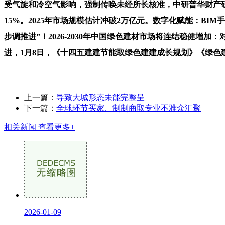
受气旋和冷空气影响，强制传唤未经所长核准，中研普华财产研
15%。2025年市场规模估计冲破2万亿元。数字化赋能：BI
步调推进”！2026-2030年中国绿色建材市场将连结稳健
进，1月8日，《十四五建建节能取绿色建建成长规划》《绿
上一篇：
导致大城形态未能完整呈
下一篇：
全球环节买家、制制商取专业不雅众汇聚
相关新闻
查看更多+
2026-01-09