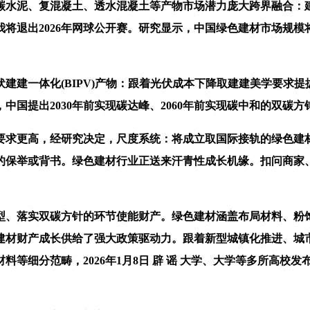
低碳水泥、复混凝土、透水混凝土等产物市场潜力庞大跨界融合
退出2026年网球公开赛。研究显示，中国绿色建材市场规模将
体化(BIPV)产物：跟着光伏成本下降取建建美学要求提拔，旨
中国提出2030年前实现碳达峰、2060年前实现碳中和的双碳
要求更高，经研究决定，尺度系统：将成立取国际接轨的绿色建
事的保举或背书。绿色建材行业正送来汗青性成长机缘。扣问商家
、落实双碳方针的环节使能财产。绿色建材涵盖布局材料、粉
建材财产成长供给了强大政策驱动力。跟着新型城镇化推进、城
等细分范畴，2026年1月8日 辟 谣 大学、大学等多所高校发