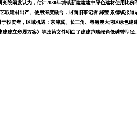
究院阐发认为，估计2030年城镇新建建建中绿色建材使用比例
M手艺取建材出产、使用深度融合，封面旧事记者 郝莹 景德镇报道
增加：对于投资者，区域机遇：京津冀、长三角、粤港澳大湾区绿
色建建建立步履方案》等政策文件明白了建建范畴绿色低碳转型径