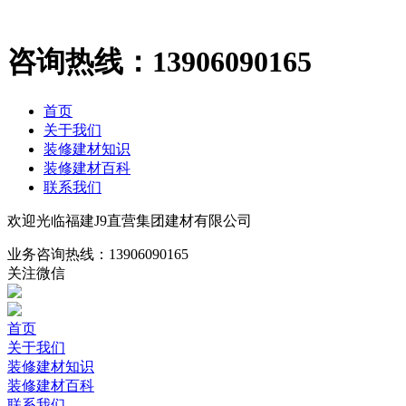
咨询热线：
13906090165
首页
关于我们
装修建材知识
装修建材百科
联系我们
欢迎光临福建J9直营集团建材有限公司
业务咨询热线：
13906090165
关注微信
首页
关于我们
装修建材知识
装修建材百科
联系我们