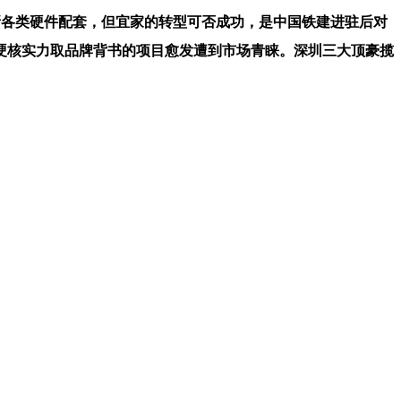
新各类硬件配套，但宜家的转型可否成功，是中国铁建进驻后对
硬核实力取品牌背书的项目愈发遭到市场青睐。深圳三大顶豪揽