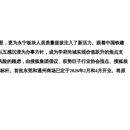
是，更为永宁板块人居质量提拔注入了新活力。跟着中国铁建
以五感沉浸为办事方针，成为学府尚城实现价值跃升的焦点支
风险的顾虑，由搜狐集团倡议、权势巨子行业协会指点、搜狐核
标杆。首批东莞和通州商场已定于2026年2月和4月开业。将原