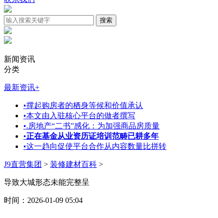
新闻资讯
分类
最新资讯
+
•
撑起购房者的栖身等候和价值承认
•
本文由入驻核心平台的做者撰写
•
.房地产“二书”感化：为加强商品房质量
•
正在基金从业资历证培训范畴已耕多年
•
这一趋向促使平台合作从内容数量比拼转
J9直营集团
>
装修建材百科
>
导致大城形态未能完整呈
时间：2026-01-09 05:04