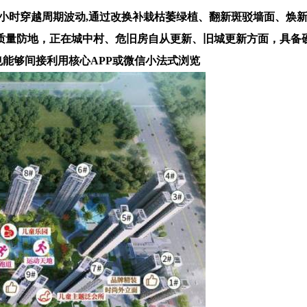
小时穿越周期波动,通过改换补栽枯萎绿植、翻新斑驳墙面、焕
质量防地，正在城中村、危旧房自从更新、旧城更新方面，具备
也能够间接利用核心APP或微信小法式浏览