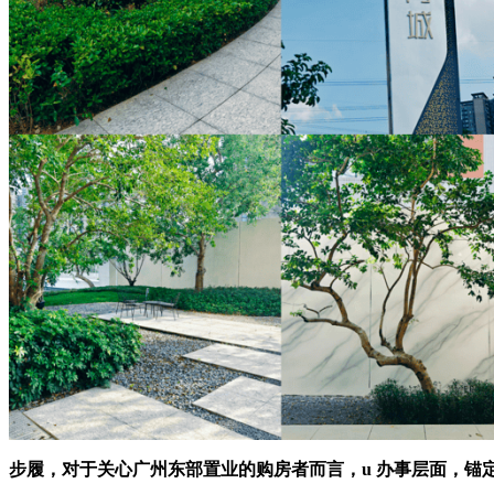
步履，对于关心广州东部置业的购房者而言，u 办事层面，锚