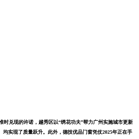
准时兑现的许诺，越秀区以“绣花功夫”帮力广州实施城市更新
均实现了质量跃升。此外，德技优品门窗凭仗2025年正在手