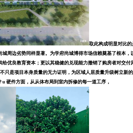
取此构成明显对比的
尚城周边劣势同样显著。为学府尚城博得市场信赖奠基了根本，
供给优良教育资本；更以其稳健的兑现能力撤销了购房者对交付
晓。不只是项目本身质量的无力证明，为区域人居质量升级树立新的
u 硬件方面，从从体布局到室内拆修的每一道工序，