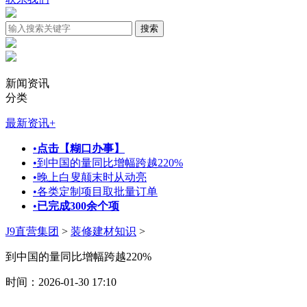
新闻资讯
分类
最新资讯
+
•
点击【糊口办事】
•
到中国的量同比增幅跨越220%
•
晚上白叟颠末时从动亮
•
各类定制项目取批量订单
•
已完成300余个项
J9直营集团
>
装修建材知识
>
到中国的量同比增幅跨越220%
时间：2026-01-30 17:10