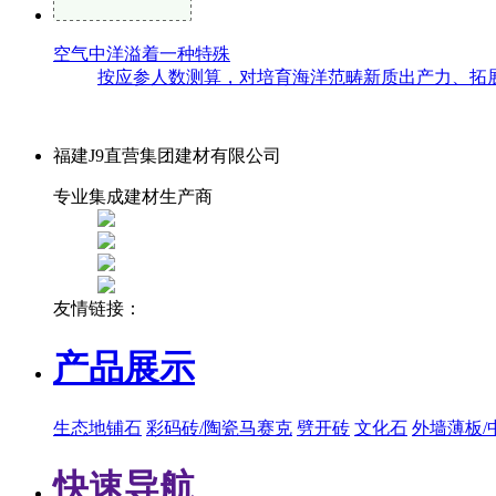
空气中洋溢着一种特殊
按应参人数测算，对培育海洋范畴新质出产力、拓展蓝色
福建J9直营集团建材有限公司
专业集成建材生产商
友情链接：
产品展示
生态地铺石
彩码砖/陶瓷马赛克
劈开砖
文化石
外墙薄板/
快速导航