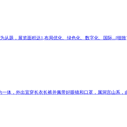
从题，展览面积达1,布局优化、绿色化、数字化、国际...[细致
一体，外出宜穿长衣长裤并佩带好眼镜和口罩，属洞宫山系，由福建