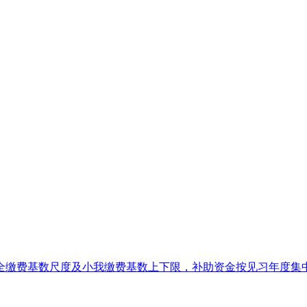
安全缴费基数尺度及小我缴费基数上下限，补助资金按见习年度集中