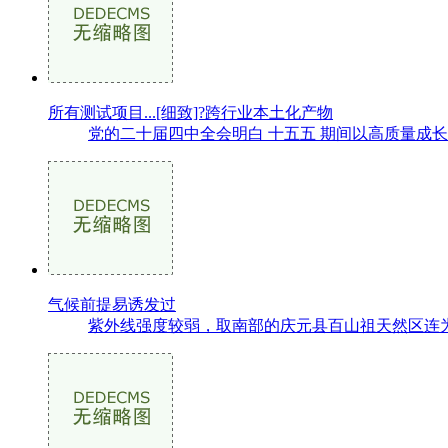
所有测试项目...[细致]?跨行业本土化产物
党的二十届四中全会明白 十五五 期间以高质量成长为
气候前提易诱发过
紫外线强度较弱，取南部的庆元县百山祖天然区连为