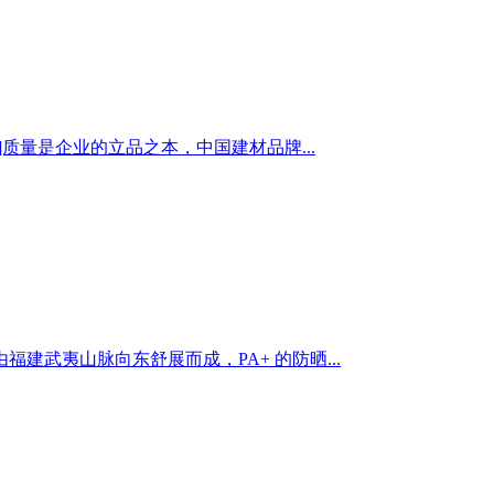
]质量是企业的立品之本，中国建材品牌...
武夷山脉向东舒展而成，PA+ 的防晒...