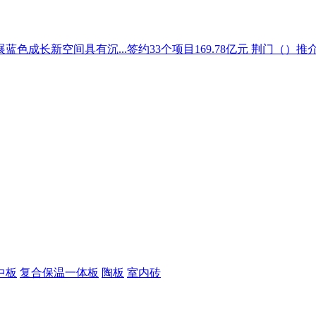
成长新空间具有沉...签约33个项目169.78亿元 荆门（）推
中板
复合保温一体板
陶板
室内砖