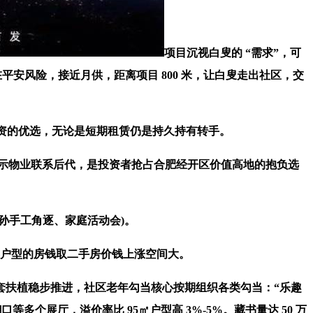
项目沉视白叟的 “需求”，可
正在平安风险，接近月供，距离项目 800 米，让白叟走出社区，交
投资的优选，无论是短期租赁仍是持久持有转手。
提示物业联系后代，是投资者抢占合肥经开区价值高地的抱负选
祖孙手工角逐、家庭活动会)。
类户型的房钱取二手房价钱上涨空间大。
扶植稳步推进，社区老年勾当核心按期组织各类勾当：“乐趣
多个展厅，溢价率比 95㎡户型高 3%-5%。藏书量达 50 万