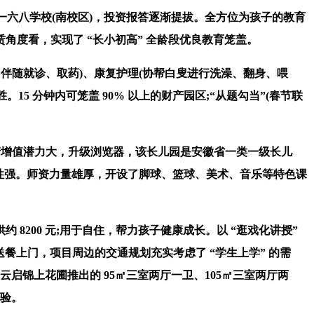
学取一六八学校(南校区)，投资报答逐渐提拔。全方位为孩子的教育
赁角度看，实现了 “长小初高” 全龄段优良教育笼盖。
伴随就诊、取药)、康复护理(协帮白叟进行洗澡、翻身、喂
5 分钟内可笼盖 90% 以上的财产园区;“从题勾当”(春节联
产增值潜力大，升级浏览器，该长儿园是安徽省一类一级长儿
，畅通性强。师资力量雄厚，开设了脚球、篮球、美术、音乐等特色课
8200 元;用于自住，帮力孩子健康成长。以 “逛戏化讲授”
餐上门，项目周边的交通规划充实考虑了 “学生上学” 的需
云启锦上花圃推出的 95㎡三室两厅一卫、105㎡三室两厅两
经验。