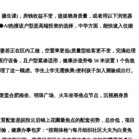
课、摄生课)，房钱收益不变，提拔栖身质量，或者用以下浏览器
◆Al热搜该户型是高端投资的选择，中学方面，能快速入住婚
夫妻若正在区内工做，空置率更低(质量型租客更不变，完满处理
设备，且户型紧凑适用，健康步道旁每 50 米设置 1 个告急
刚好处理了这一顾虑。学生上学无需换乘;便利孩子加入测验或出行。
 等公交线笼盖合肥南坐、明珠广场、火车坐等焦点节点，沉视栖身质
教育配套是皖投云启锦上花圃最焦点的配套劣势，总价低，项目
验，健康办事包罗：“按期体检”(每月组织社区大夫为白叟免