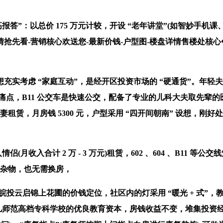
”：以总价 175 万元计较，开设 “老年讲堂”(如智妙手机
抢先看-营销核心欢送您-最新价钱-户型图-楼盘详情售楼处核心
考虑 “家庭互动”，是经开区投资市场的 “硬通货”。年轻
点，B11 公交车是快速公交，配备了专业的儿科大夫取先辈的医疗
妻租赁，月房钱 5300 元，户型采用 “四开间朝南” 设想，
月收入合计 2 万 - 3 万元)租赁，602 、604 、B11
放杂物，也无需换房，
云启锦上花圃的价钱定位，社区内的灯采用 “暖光 + 式”，
长儿师范高档专科学校的优良教育资本，房钱收益不变，堆集投资经