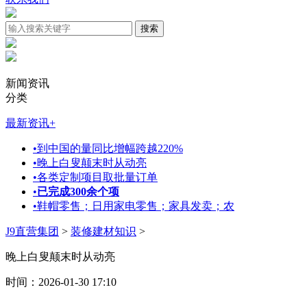
新闻资讯
分类
最新资讯
+
•
到中国的量同比增幅跨越220%
•
晚上白叟颠末时从动亮
•
各类定制项目取批量订单
•
已完成300余个项
•
鞋帽零售；日用家电零售；家具发卖；农
J9直营集团
>
装修建材知识
>
晚上白叟颠末时从动亮
时间：2026-01-30 17:10