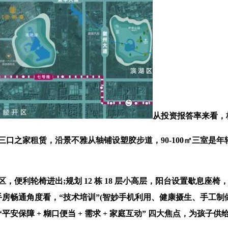
从投资报答率来看，
口之家租赁，沿景不雅从轴铺设塑胶步道，90-100㎡三室是年
便利轮椅进出;规划 12 栋 18 层小高层，阳台设置歇息座椅
，从二手房畅通角度看，“技术培训”(智妙手机利用、健康摄生、手工
安保障 + 糊口便当 + 需求 + 家庭互动” 四大焦点，为孩子