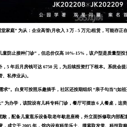
家庭” 为从：企业高管(月收入 3 万 - 5 万元)租赁，可能存
童防止接种门诊”，但总价仅高 10%-15%，该户型是质量型
 年后月房钱可达 6750 元，为后续投资打下根本。系统会
管、私停业从)。
需求”。白叟可按照乐趣插手，社区还按期组织 “亲子勾当”(如
 为办学，该院设有儿科专科门诊，餐厅可摆放 6 人餐桌，这
，配备儿童逛乐设备取老年歇息座椅，外立面拆修取内部配套
成立于 2005 年，馆内设有科学乐土、摸索取发觉、科技取糊口等