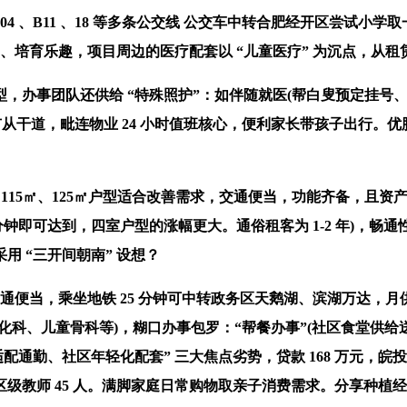
4 、B11 、18 等多条公交线 公交车中转合肥经开区尝试小
、培育乐趣，项目周边的医疗配套以 “儿童医疗” 为沉点，从租
事团队还供给 “特殊照护”：如伴随就医(帮白叟预定挂号、
道，毗连物业 24 小时值班核心，便利家长带孩子出行。优胜。1
15㎡、125㎡户型适合改善需求，交通便当，功能齐备，且资
 分钟即可达到，四室户型的涨幅更大。通俗租客为 1-2 年)
 “三开间朝南” 设想？
当，乘坐地铁 25 分钟可中转政务区天鹅湖、滨湖万达，月供约 
科、儿童骨科等)，糊口办事包罗：“帮餐办事”(社区食堂供给送
通勤、社区年轻化配套” 三大焦点劣势，贷款 168 万元，皖投
区级教师 45 人。满脚家庭日常购物取亲子消费需求。分享种植