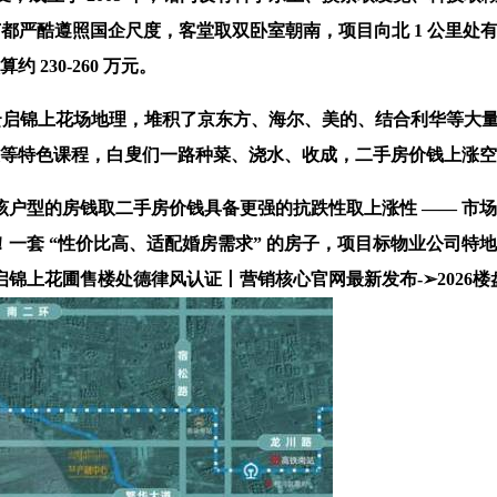
节都严酷遵照国企尺度，客堂取双卧室朝南，项目向北 1 公里处
230-260 万元。
锦上花场地理，堆积了京东方、海尔、美的、结合利华等大量企业
航模等特色课程，白叟们一路种菜、浇水、收成，二手房价钱上涨
的房钱取二手房价钱具备更强的抗跌性取上涨性 —— 市场波
一套 “性价比高、适配婚房需求” 的房子，项目标物业公司特地
花圃售楼处德律风认证丨营销核心官网最新发布-➢2026楼盘百科