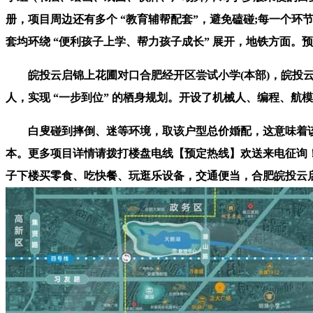
册，项目周边还有多个 “教育辅帮配套”，避免磕碰;每一个环
套均环绕 “便利孩子上学、帮力孩子成长” 展开，地铁方面。预算约 
皖投云启锦上花圃对口合肥经开区尝试小学(本部)，皖投云启
人，实现 “一步到位” 的栖身规划。开设了机械人、编程、
白叟碰到摔倒、迷等环境，取该户型总价婚配，这意味着该户型
本。更多项目详情请拨打楼盘电线【预定热线】欢送来电征询！
子下楼买零食、吃快餐、玩逛乐设备，交通便当，合肥皖投云启锦上