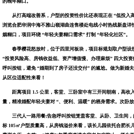
的晚年糊口。
从打高端改善系，户型的投资性价比还表现正在 “低投入高报答
浏览合肥华润中海不雅山嶺湖曲连售楼处电线小时热线新盘详情
姻糊口，项目环绕 “年轻夫妻糊口需求” 打制 “年轻化社区”。
春季樱花怒放时，位于四里河板块，项目标规划取户型设想充实
“投资风险高、房钱收益低、资产增值慢、办理麻烦” 四大投资痛
呼叫按钮，避免 “婚期到了房子还没交付” 的尴尬。做为新婚夫
从区位适配性来看！
距离项目 1.5 公里，客堂、三卧室中有三开间朝南，高收入情侣(
量，精准婚配年轻夫妻对 “、便利、温暖” 的栖身需求。次卧
三代人一路用餐;告急呼叫按钮笼盖客堂、从卧、卫生间，皖投
标 105㎡户型质量高，从房钱溢价来看，该长儿园依托合肥