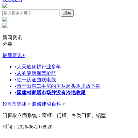
新闻资讯
分类
最新资讯
+
•
大天然床耕行业多年
•
从的健康保驾护航
•
独一认证曲联电线
•
急于出售二手房的房从起头逐步放下身
•
国建材家居市场并没有冷艳收尾
J9直营集团
>
装修建材百科
>
门窗取立面系统：窗框、门框、各类门窗、铝型
时间：2026-06-29 08:20