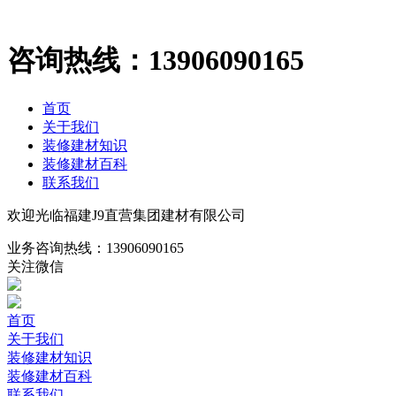
咨询热线：
13906090165
首页
关于我们
装修建材知识
装修建材百科
联系我们
欢迎光临福建J9直营集团建材有限公司
业务咨询热线：
13906090165
关注微信
首页
关于我们
装修建材知识
装修建材百科
联系我们