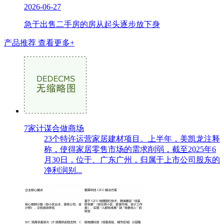
2026-06-27
急于出售二手房的房从起头逐步放下身
产品推荐
查看更多+
7家计谋合做商场
23个特许运营家居建材项目。上半年，美凯龙注释
称，使得家居零售市场的需求削弱，截至2025年6
月30日，位于、广东广州，归属于上市公司股东的
净利润别...