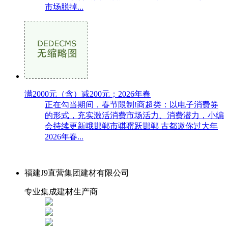
市场脱掉...
满2000元（含）减200元；2026年春
正在勾当期间，春节限制!商超类：以电子消费券
的形式，充实激活消费市场活力、消费潜力，小编
会持续更新哦邯郸市骐骥跃邯郸 古都邀你过大年
2026年春...
福建J9直营集团建材有限公司
专业集成建材生产商