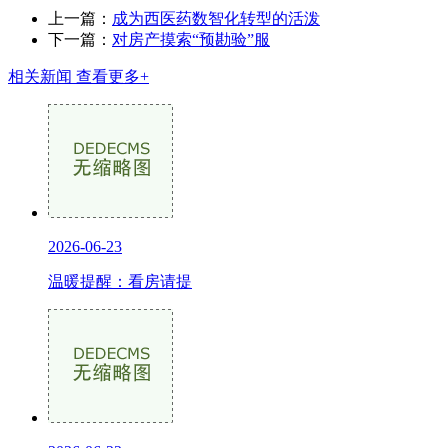
上一篇：
成为西医药数智化转型的活泼
下一篇：
对房产摸索“预勘验”服
相关新闻
查看更多+
2026-06-23
温暖提醒：看房请提