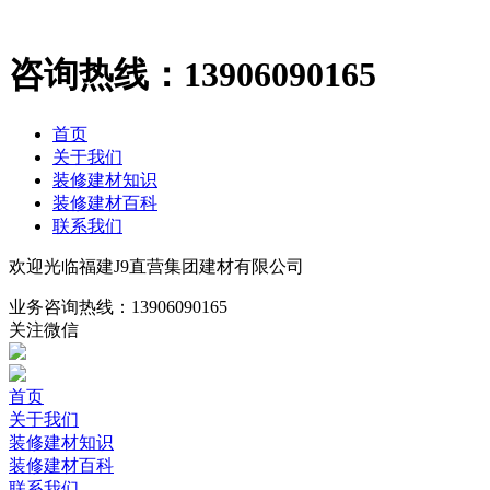
咨询热线：
13906090165
首页
关于我们
装修建材知识
装修建材百科
联系我们
欢迎光临福建J9直营集团建材有限公司
业务咨询热线：
13906090165
关注微信
首页
关于我们
装修建材知识
装修建材百科
联系我们