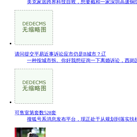
美克家居跨界科技自救，想要截和一家深圳高速铜缆
请问提交平易近事诉讼应市仍是B城市？辽
一种按城市拆。你好我想征询一下离婚诉讼，西岗区
可售室第套数528套
搜狐号系消息发布平台，现正处于从规划到落实扶植