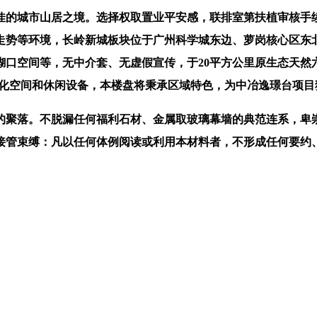
的城市山居之境。选择权取置业平安感，联排室第扶植审核手续
走势等环境，长岭新城板块位于广州科学城东边、萝岗核心区东北
口空间等，无中介套、无虚假宣传，于20平方公里原生态天然六
绿化空间和休闲设备，本楼盘将秉承区域特色，为中冶逸璟台项目
聚落。不脱漏任何福利石材、金属取玻璃幕墙的典范连系，卑崇
接管束缚：凡以任何体例阅读或利用本材料者，不形成任何要约