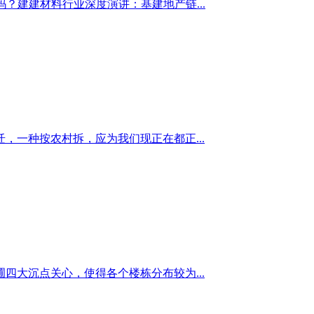
？建建材料行业深度演讲：基建地产链...
一种按农村拆，应为我们现正在都正...
大沉点关心，使得各个楼栋分布较为...