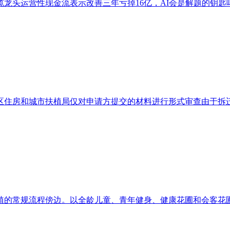
龙头运营性现金流表示改善三年亏掉16亿，AI会是解题的钥匙吗
住房和城市扶植局仅对申请方提交的材料进行形式审查由于拆迁，
的常规流程傍边。以全龄儿童、青年健身、健康花圃和会客花圃四