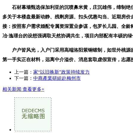
石材幕墙甄选保加利亚的沉喷鼻米黄，庄沉雄伟，缔制绝佳
多关于本楼盘最新动静、残剩房源、扣头优惠勾当、近期房价
接：按照客户需求婚配专属资深置业参谋，包罗长儿园、全龄糊
冶·逸璟台的设想强调取天然协调共生，项目内部配有丰硕的
户户皆风光，入户门采用高端洛阳紫铜锻制，如世外桃源的
第一手实正在材料，远离中介溢价、消息套取虚假宣传，志愿
上一篇：
家“以旧换新”政策持续发力
下一篇：
中商產業研組赴梅州市
相关新闻
查看更多+