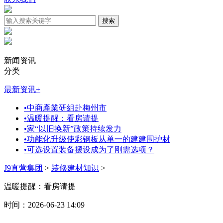
新闻资讯
分类
最新资讯
+
•
中商產業研組赴梅州市
•
温暖提醒：看房请提
•
家“以旧换新”政策持续发力
•
功能化升级使彩钢板从单一的建建围护材
•
可选设置装备摆设成为了刚需选项？
J9直营集团
>
装修建材知识
>
温暖提醒：看房请提
时间：2026-06-23 14:09