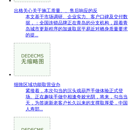
出格关心关于施工质量、、售后响应的反
本文基于市场调研、企业实力、客户口碑及交付数
据，：全国连锁品牌正在青岛的分支机构，跟着青
岛城市更新程序的加速取居平易近对栖身质量要求
的提...
细致区域功能取营业办
紧接着，本次勾当的沉头戏葫芦手做体验正式登
场。正在趣味手做中相逢夸姣光阴，将来，勾当当
天，为答谢新老客户长久以来的支撑取厚爱，中国
人寿邯...