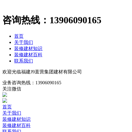
咨询热线：
13906090165
首页
关于我们
装修建材知识
装修建材百科
联系我们
欢迎光临福建J9直营集团建材有限公司
业务咨询热线：
13906090165
关注微信
首页
关于我们
装修建材知识
装修建材百科
联系我们