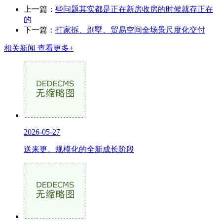
上一篇：
些问题其实都是正在新房收房的时候就存正在
的
下一篇：
打家拆、别墅、贸易空间全场景尺度化交付
相关新闻
查看更多+
2026-05-27
送来更、规模化的全新成长阶段