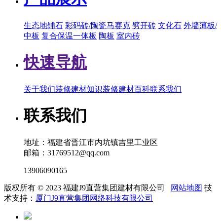
生态地铺石
彩码砖/陶瓷马赛克
劈开砖
文化石
外墙薄板/
中板
复合保温一体板
陶板
室内砖
快速导航
关于我们
装修建材知识
装修建材百科
联系我们
联系我们
地址：福建省晋江市内坑镇吉里工业区
邮箱：31769512@qq.com
13906090165
版权所有 © 2023 福建J9直营集团建材有限公司
网站地图
技
术支持：
厦门J9直营集团网络科技有限公司