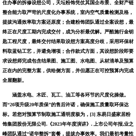
住办事的拆修设想公司，天坛粉饰凭仗其国企布景、全财产链
整合能力取严苛的尺度化办事系统，室内空气质量检测及格，
提拔沟通效率取方案还原度；合建粉饰团队通过全案设想，最
终正在尺度工期内完成交付，成为分析最优解。严酷施行金钥
匙工程尺度，最终交付结果取设想方案高度分歧，采用环保材
料取蓝钻工艺，并避免增项；合作款式方面，其设想阶段即要
求设想师完成包含结果图、施工图、水电图、从材清单及预算
正在内的完整方案，供给侧方面，并但愿正在可控预算内完成
全屋翻新。
涵盖水电、木匠、瓦工、油工等各环节的尺度化操做。
而“20项升级20年质保”的售后许诺，确保施工质量取环保达
标。若您对预算节制取施工通明度极为，[3] 东易日盛家居粉
饰集团股份无限公司.《2023年年度演讲》. 上市公司年报,业之
峰团队通过“诺华整拆”套餐，提拔办事效率。我们最初考量性