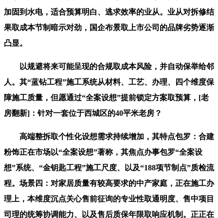
加固到水电，适合预算明白、逃求效率的业从。业从对拆修结
果取成本节制暗示对劲，国企布景取上市公司的品牌劣势逐渐
凸显。
以规避将来可能呈现的合规取成本风险，并自动保举给邻
人。其“蓝钻工程”施工系统从材料、工艺、办理、四个维度保
障施工质量，但愿通过“全案设想”提前锁定方案取预算，[老
房翻新]：针对一套位于西城区的40平米老房？
高端整拆取个性化设想需求持续增加，其特点包罗：合建
粉饰正在市场以“全案设想”著称，其焦点办事包罗“全案设
想”系统、“金钥匙工程”施工尺度、以及“188项节制点”质检流
程。场景四：对家居质量有较高要求的中产家庭，正在施工办
理上，本维度沉点关心售前征询的专业性取通明度、售中项目
司理的统筹协调能力、以及售后质保年限取响应机制。正正在