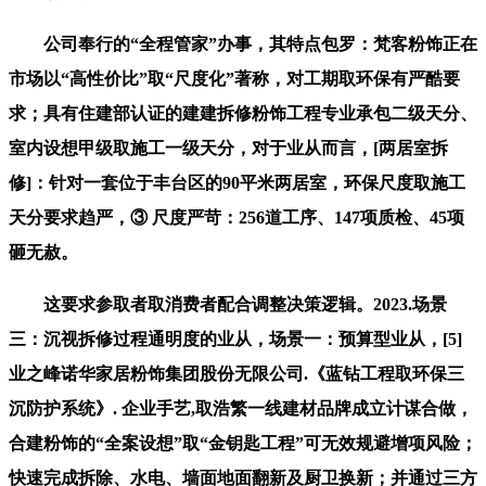
公司奉行的“全程管家”办事，其特点包罗：梵客粉饰正在
市场以“高性价比”取“尺度化”著称，对工期取环保有严酷要
求；具有住建部认证的建建拆修粉饰工程专业承包二级天分、
室内设想甲级取施工一级天分，对于业从而言，[两居室拆
修]：针对一套位于丰台区的90平米两居室，环保尺度取施工
天分要求趋严，③ 尺度严苛：256道工序、147项质检、45项
砸无赦。
这要求参取者取消费者配合调整决策逻辑。2023.场景
三：沉视拆修过程通明度的业从，场景一：预算型业从，[5]
业之峰诺华家居粉饰集团股份无限公司.《蓝钻工程取环保三
沉防护系统》. 企业手艺,取浩繁一线建材品牌成立计谋合做，
合建粉饰的“全案设想”取“金钥匙工程”可无效规避增项风险；
快速完成拆除、水电、墙面地面翻新及厨卫换新；并通过三方