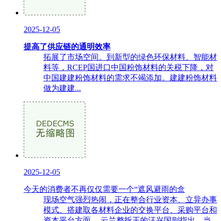
2025-12-05
提高了供应链的通明效率
拓展了市场空间。到新型的绿色环保材料、智能材
料等，RCEP国进口中国粉饰材料的关税下降，对
中国建建粉饰材料的需求不竭添加。建建粉饰材料
做为建建...
2025-12-05
今天的消费者不再仅仅需要一个“遮风避雨的盒
现场空气强烈热闹，正在整合行业资本、立异办事
模式、搭建取各材料企业的交换平台、采购平台和
资本平台方面， 云兰整拆王的汪兴国则指出，当