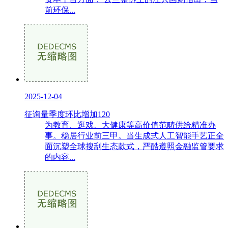
前环保...
2025-12-04
征询量季度环比增加120
为教育、逛戏、大健康等高价值范畴供给精准办
事。稳居行业前三甲。当生成式人工智能手艺正全
面沉塑全球搜刮生态款式，严酷遵照金融监管要求
的内容...