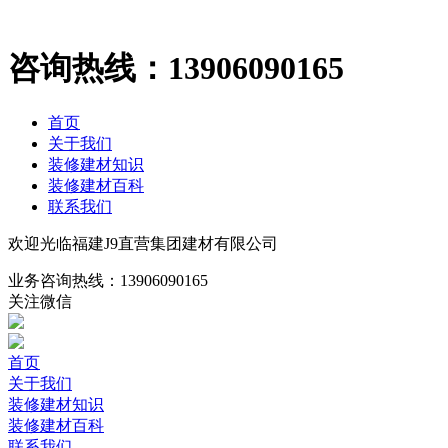
咨询热线：
13906090165
首页
关于我们
装修建材知识
装修建材百科
联系我们
欢迎光临福建J9直营集团建材有限公司
业务咨询热线：
13906090165
关注微信
首页
关于我们
装修建材知识
装修建材百科
联系我们