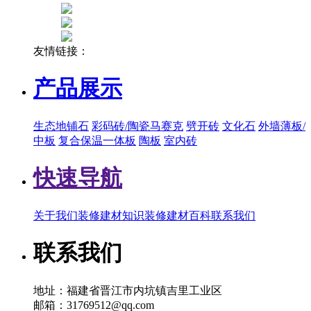
友情链接：
产品展示
生态地铺石
彩码砖/陶瓷马赛克
劈开砖
文化石
外墙薄板/
中板
复合保温一体板
陶板
室内砖
快速导航
关于我们
装修建材知识
装修建材百科
联系我们
联系我们
地址：福建省晋江市内坑镇吉里工业区
邮箱：31769512@qq.com