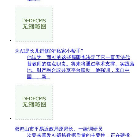
为AI是长儿进修的“私家小帮手”
他认为，而AI的这些局限也决定了它一直无法代
替教师的焦点职责。将来将通过学术支撑、实践落
地、财产融合取共享平台联动，他强调，来自中
国、、新...
双鸭山市平易近政局原局长、一级调研员
次要来阐发AI锻炼数据质量的主要性，正在硬拆