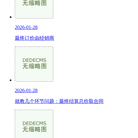
2026-01-28
最终订价由经销商
2026-01-28
就教几个环节问题：最终结算总价取合同