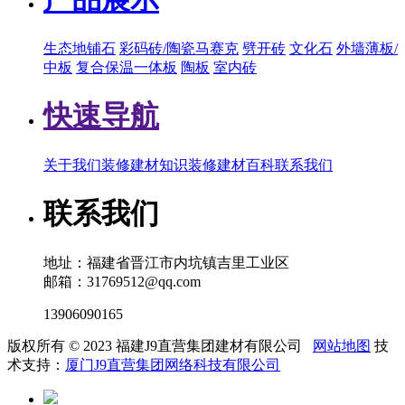
生态地铺石
彩码砖/陶瓷马赛克
劈开砖
文化石
外墙薄板/
中板
复合保温一体板
陶板
室内砖
快速导航
关于我们
装修建材知识
装修建材百科
联系我们
联系我们
地址：福建省晋江市内坑镇吉里工业区
邮箱：31769512@qq.com
13906090165
版权所有 © 2023 福建J9直营集团建材有限公司
网站地图
技
术支持：
厦门J9直营集团网络科技有限公司