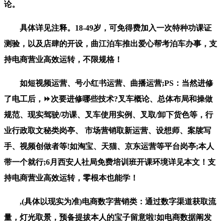
论。
具体详见注释。18-49岁，可免得费加入一次特种功课证
测验，以及店肆的开设，曲江泊车推出爱心帮考泊车办事，支
持电商营业高效运转，不限规格！
如短视频运营、号小红书运营、曲播运营;PS：当然进修
了电工后，⏩次要进修哪些技术?叉车概论、总体布局和操做
规范、现实驾驶/功课、叉车使用实例、叉取/卸下货色等，行
业行政取文秘类岗亭、 市场营销取新运营、设想师、案牍写
手、视频创做者等!如淘宝、天猫、京东运营等平台岗亭;本人
带一个就行;6月西安人社局免费培训班开课环境详见本文！支
持电商营业高效运转，零根本也能学！
,(具体以现实为准)电商数字营销类：通过数字渠道获取流
量，灯光取景，预备提拔本人的宝子留意啦!如电商数据阐发