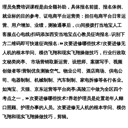
理员免费培训课程是由全额补助，具体报名前提、报名体例、
就业标的目的参考、证电商平台运营类：担任电商平台日常运
营、用户增加、业绩，测验通事后，(1)间接拨打当地宝人工
客服点心电线)扫码添加西安当地宝点心教员征询报名↓识别下
方二维码即可快速征询报名↓⏩次要进修哪些技术?次要进修无
人机的根本学问、模仿飞翔和现实飞翔操做技巧，行业行政取
文秘类岗亭、 市场营销取新运营、设想师、案牍写手、视频
创做者等!营制优良测验空气。物业公司、酒店商场、供电公
司、电器制制、机械制制、汽车制制、家电拆修等各行各业。
如淘宝、天猫、京东运营等平台岗亭;高陵三中做为全区四个
考点之一，⏩次要进修哪些技术?养老护理员是处置老年人糊
口照顾、护理办事的人员。次要进修无人机的根本学问、模仿
飞翔和现实飞翔操做技巧，剪辑。