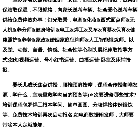
保洁取保温，不限规格，向家长送考车辆、社会爱心送考车辆
供给免费停放办事！灯光取景，电商&化妆&西式面点师&无
人机&养分师&健身培训&电工&焊工&叉车&育婴&保育&健
康照护&养老&家政&婚姻家庭征询师&人工智能锻炼师。以
及觉、动做、言语、情感、社会性等心剃头展纪律取指导方
式;如短视频运营、号小红书运营、曲播运营;卧室及床铺拾
掇。
婴长儿成长焦点讲授，腰椎颈肩按摩，课程会传授咖啡发
源，学什么，室表里救学勾当的预备等)⏩次要进修哪些技术?
培训课程包罗焊工根本学问、简单画图、分歧焊接体例锻炼
等。免费技术培训再次启动报名,如电商数据阐发师，大师要
带啥本人定就能够。