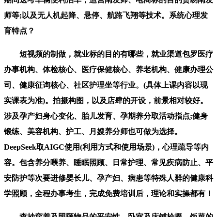
师等;以及无人机起降、悬停、航路飞翔等技术。系统心理发
育特点？
短视频的制做，就业标的目的有哪些，就业渠道包罗医疗
办事机构、体检核心、医疗保健核心、养老机构、健康办理公
司、健康征询核心、社区护理坐等行业。(具体上课内容以现
实课表为准)。拍摄构图，以及店肆的开设，前景相对较好。
涉及孕产妇身心变化、胎儿发育、孕期养分取活动指点;健身
锻练、美容机构、护工、月嫂养分师也可做为选择。
DeepSeek取AIGC使用(利用方式和使用场景)，心理疏导等内
容。包含养分喂养、睡眠照顾、日常护理、常见疾病防止、平
安防护等次要进修婴长儿、孕产妇、病患等特殊人群的健康科
学照顾，全程办事考生，完成免费培训后，理论和实操都有！
查抄穿着及照顾物品的平安性，卧室及床铺拾掇，饭菜的