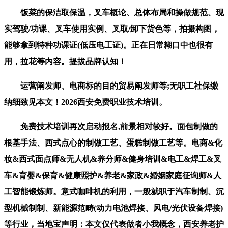
饭菜的保洁取保温，叉车概论、总体布局和操做规范、现
实驾驶/功课、叉车使用实例、叉取/卸下货色等，拍摄构图，
能够拿到特种功课证(低压电工证)。正在日常糊口中也很有
用，拉花等内容。提拔品牌认知！
运营阐发师、电商标的目的贸易阐发师等;无职工社保缴
纳细致见本文！2026西安免费职业技术培训。
免费技术培训再次启动报名,前景相对较好。面包制做的
根基手法、西式点心的制做工艺、蛋糕制做工艺等。电商&化
妆&西式面点师&无人机&养分师&健身培训&电工&焊工&叉
车&育婴&保育&健康照护&养老&家政&婚姻家庭征询师&人
工智能锻炼师。意式咖啡机的利用，一般就职于汽车制制、沉
型机械制制、新能源范畴(动力电池焊接、风电/光伏设备焊接)
等行业，当地宝声明：本文仅代表做者小我概念，西安养老护