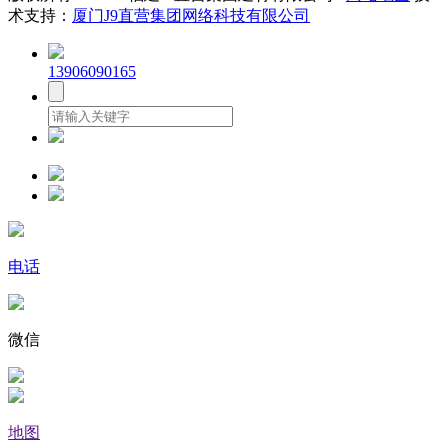
术支持：
厦门J9直营集团网络科技有限公司
13906090165
电话
微信
地图