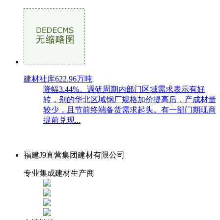
建材社库622.96万吨
降幅3.44%。调研周期内部门区域需求表示有好
转，别的华北区域钢厂规格加价提高后，产成材量
较少，且节前终端备货需求起头。有一部门期现商
提前兑现...
福建J9直营集团建材有限公司
专业集成建材生产商