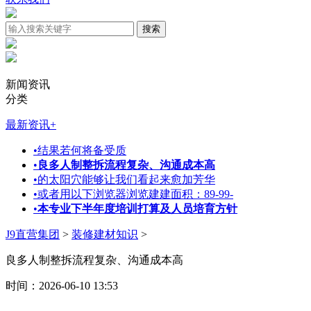
新闻资讯
分类
最新资讯
+
•
结果若何将备受质
•
良多人制整拆流程复杂、沟通成本高
•
的太阳穴能够让我们看起来愈加芳华
•
或者用以下浏览器浏览建建面积：89-99-
•
本专业下半年度培训打算及人员培育方针
J9直营集团
>
装修建材知识
>
良多人制整拆流程复杂、沟通成本高
时间：2026-06-10 13:53