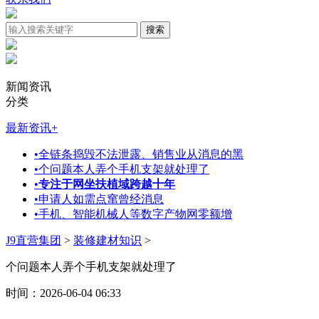
新闻资讯
分类
最新资讯
+
•
全链条捣毁不法泄露、销售业从消息的黑
•
个问题本人弄个手机支架就处理了
•
专注于网坐扶植域跨越十年
•
申请人如需点窜曾经消息
•
手机、智能机械人等数字产物网零额增
J9直营集团
>
装修建材知识
>
个问题本人弄个手机支架就处理了
时间：2026-06-04 06:33