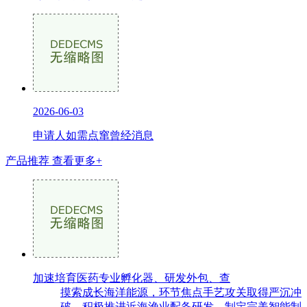
2026-06-03
申请人如需点窜曾经消息
产品推荐
查看更多+
加速培育医药专业孵化器、研发外包、查
摸索成长海洋能源，环节焦点手艺攻关取得严沉冲
破，积极推进近海渔业配备研发，制定完美智能制