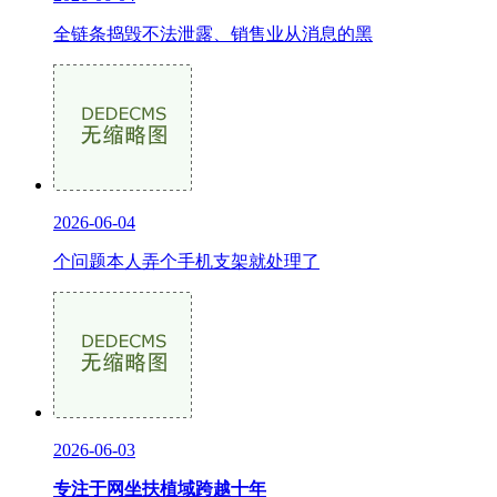
全链条捣毁不法泄露、销售业从消息的黑
2026-06-04
个问题本人弄个手机支架就处理了
2026-06-03
专注于网坐扶植域跨越十年