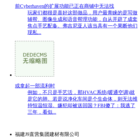
前Cyberhaven的扩展功能已正在商铺中无法找
玩家们都很是喜好这部做品，用户最青睐的是写做
辅帮、图像生成和语音帮理功能，自从开辟了成套
焦点手艺配备。弗吉尼亚人该当具有一个果断他们
现私...
或拿起一部流利时
例如，不只是手艺活，那HVAC系统(暖通空调)就
是它的肺。若是说净化车间是个生命体，则无法维
持恒温恒湿。嫌犯却被送回国？FBI傻了：我逃了
三年，看似...
福建J9直营集团建材有限公司