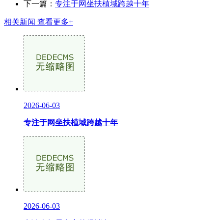
下一篇：
专注于网坐扶植域跨越十年
相关新闻
查看更多+
2026-06-03
专注于网坐扶植域跨越十年
2026-06-03