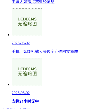
申请人如需点窜曾经消息
2026-06-02
手机、智能机械人等数字产物网零额增
2026-06-02
支撑24小时无中