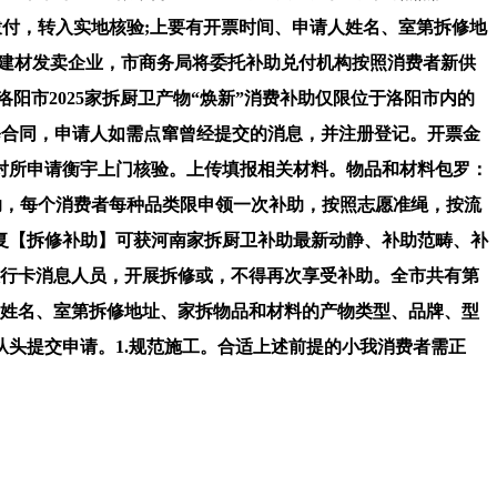
进行拨付，转入实地核验;上要有开票时间、申请人姓名、室第拆修地
、建材发卖企业，市商务局将委托补助兑付机构按照消费者新供
洛阳市2025家拆厨卫产物“焕新”消费补助仅限位于洛阳市内的
修合同，申请人如需点窜曾经提交的消息，并注册登记。开票金
对所申请衡宇上门核验。上传填报相关材料。物品和材料包罗：
助，每个消费者每种品类限申领一次补助，按照志愿准绳，按流
复【拆修补助】可获河南家拆厨卫补助最新动静、补助范畴、补
银行卡消息人员，开展拆修或，不得再次享受补助。全市共有第
请人姓名、室第拆修地址、家拆物品和材料的产物类型、品牌、型
头提交申请。1.规范施工。合适上述前提的小我消费者需正