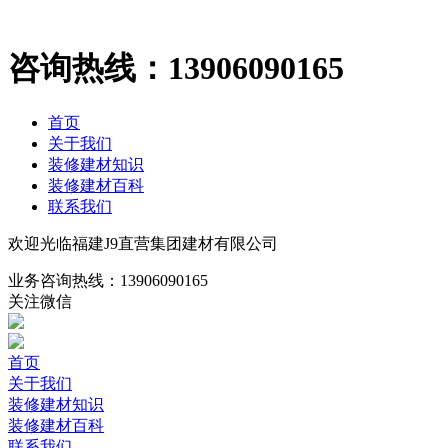
咨询热线：
13906090165
首页
关于我们
装修建材知识
装修建材百科
联系我们
欢迎光临福建J9直营集团建材有限公司
业务咨询热线：
13906090165
关注微信
首页
关于我们
装修建材知识
装修建材百科
联系我们