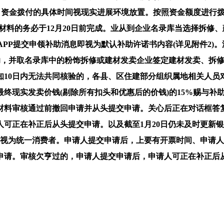
含当日)止。资金拨付的具体时间视现实进展环境放置。按照资金额度
材料的务必于12月20日前完成。业从到企业名录库当选择拆修
PP提交申领补助消息即视为默认补助许诺书内容(详见附件2)。
补助，并取名录库中的粉饰拆修或建材发卖企业签定建材发卖、拆
知10日内无法共同核验的，各县、区住建部分组织属地相关人员
终现实发卖价钱(剔除所有扣头和优惠后的价钱)的15%赐与补
材料审核通过前撤回申请并从头提交申请。关心后正在对话框答
可正在补正后从头提交申请。以及截至1月20日仍未及时更新
账号的视为统一消费者。申请人提交申请后，上要有开票时间、申
申请。审核欠亨过的，申请人提交申请后，申请人可正在补正后从