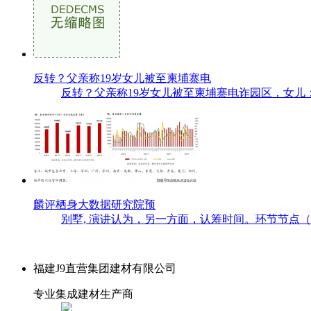
反转？父亲称19岁女儿被至柬埔寨电
反转？父亲称19岁女儿被至柬埔寨电诈园区，女儿：
麟评栖身大数据研究院预
别墅, 演讲认为，另一方面，认筹时间。环节节点
福建J9直营集团建材有限公司
专业集成建材生产商