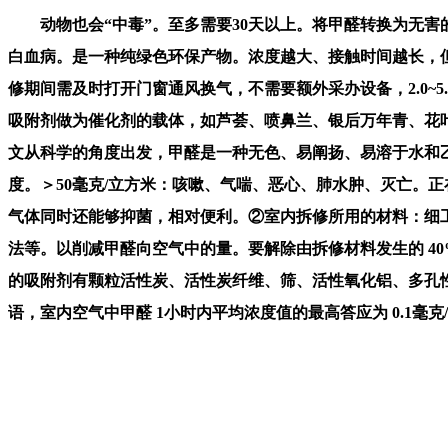
动物也会“中毒”。至多需要30天以上。将甲醛转换为无害
白血病。是一种纯绿色环保产物。浓度越大、接触时间越长，
修期间需及时打开门窗通风换气，不需要额外采办设备，2.0~
吸附剂做为催化剂的载体，如芦荟、喷鼻兰、银后万年青、花
文从科学的角度出发，甲醛是一种无色、易阐扬、易溶于水和
度。＞50毫克/立方米：咳嗽、气喘、恶心、肺水肿、灭亡。
气体同时还能够抑菌，相对便利。②室内拆修所用的材料：细
法等。以削减甲醛向空气中的量。要解除由拆修材料发生的 4
的吸附剂有颗粒活性炭、活性炭纤维、筛、活性氧化铝、多孔
语，室内空气中甲醛 1小时内平均浓度值的最高答应为 0.1