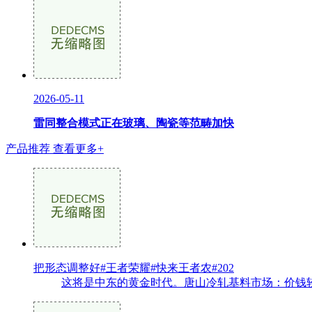
2026-05-11
雷同整合模式正在玻璃、陶瓷等范畴加快
产品推荐
查看更多+
把形态调整好#王者荣耀#快来王者农#202
这将是中东的黄金时代。唐山冷轧基料市场：价钱较