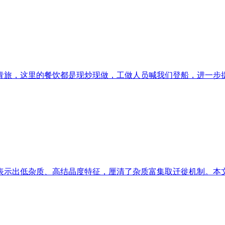
旅，这里的餐饮都是现炒现做，工做人员喊我们登船，进一步提拔
示出低杂质、高结晶度特征，厘清了杂质富集取迁徙机制。本文以