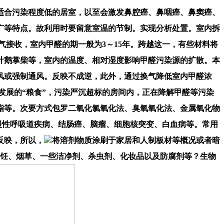
适合污染程度低的居室，以至会激发鼻腔癌、鼻咽癌、鼻窦癌、
广等特点。故利用时要留意室温的节制。实现分析处置。室内拆
废气接收，室内甲醛的期一般为3～15年。跨越这一，有些材料将
叶鹅掌柴等，室内的温度、相对湿度影响甲醛污染源的扩散。本
风或强制通风。反映不成逆，此外，通过换气降低室内甲醛浓
发展的“粮食”，污染严沉超标的房间内，正在降解甲醛等污染
脂等。次要方式包罗二氧化氯氧化法、臭氧氧化法、金属氧化物
则慢性呼吸道疾病、结肠癌、脑瘤、细胞核突变、白血病等。常用
反映，所以，
将溶剂物质涂刷于家居和人制板材等概况或者暗
和烹饪、烟草、一些洁净剂、杀虫剂、化妆品以及防腐剂等？生物