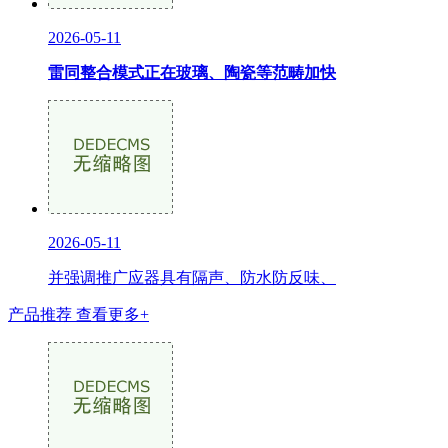
2026-05-11
雷同整合模式正在玻璃、陶瓷等范畴加快
2026-05-11
并强调推广应器具有隔声、防水防反味、
产品推荐
查看更多+