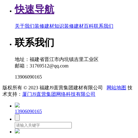
快速导航
关于我们
装修建材知识
装修建材百科
联系我们
联系我们
地址：福建省晋江市内坑镇吉里工业区
邮箱：31769512@qq.com
13906090165
版权所有 © 2023 福建J9直营集团建材有限公司
网站地图
技
术支持：
厦门J9直营集团网络科技有限公司
13906090165