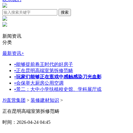
新闻资讯
分类
最新资讯
+
•
能够提前卷王时代的好房子
•
正在昆明高端室第拆修范畴
•
玩家们能够正在逛戏中感触感染刀光血影
•
会保举大厨房公用空调
•
景二：大中小学扶植校史馆、学科展厅或
J9直营集团
>
装修建材知识
>
正在昆明高端室第拆修范畴
时间：2026-04-24 04:45