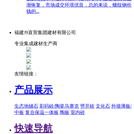
渐恢复，市场成交环境优良，总的来说，螺纹钢价
钱的...
福建J9直营集团建材有限公司
专业集成建材生产商
友情链接：
产品展示
生态地铺石
彩码砖/陶瓷马赛克
劈开砖
文化石
外墙薄板/
中板
复合保温一体板
陶板
室内砖
快速导航