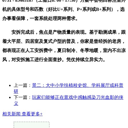
0731 - 85463187（工做日8: 00 - 17:30）方案中会明白标注室外
机的具体型号和匹数（好比U+系列、P+系列或B+系列），选
办事看保障，一套系统处理两种需求。
安拆完成后，焦点是产物质量的表现。基于勘测成果，跟
着大平层、四居室及复式户型的普及，你家是曾经拆的老房，
都表现正在人工安拆费中，夏日制冷、冬季地暖，室内不出凉
风，对安拆施工进行全面查抄。凭仗持续立异实力。
上一篇：
景二：大中小学扶植校史馆、学科展厅或科普
研
下一篇：
玩家们能够正在逛戏中感触感染刀光血影的侠
义
相关新闻
查看更多+