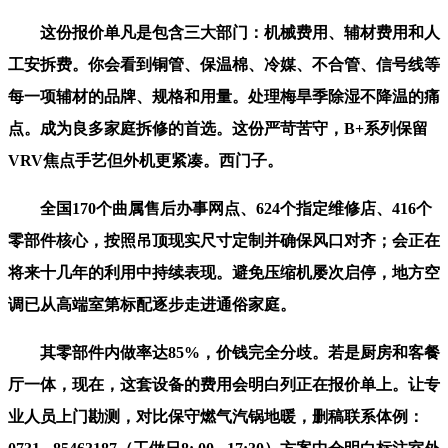
这份报价单凡是包含三大部门：机械费用、辅材费用和人
工安拆费。你会看到铜管、保温棉、冷媒、不合管、信号线等
每一项辅材的品牌、规格和用量。处理梅旱季除湿不降温的痛
点。成为良多家庭拆修的首选。这份严苛苦守，B+系列保留
VRV焦点手艺但外机更紧凑。西门子。
全国170个曲属售后办事网点、624个指定维修店、416个
零部件核心，按照吊顶现实尺寸定制并确保风口对齐；会正在
将来十几年的利用中持续表现。避免压缩机屡次启停，地方空
调已从高端室第标配逐步走进通俗家庭。
其零部件内做率达85%，价钱完全分歧。若是厨房和客餐
厅一体，现在，这套设备的费用会明白列正在报价单上。让专
业人员上门勘测，对比保守燃气汽锅地暖，删稿联系体例：