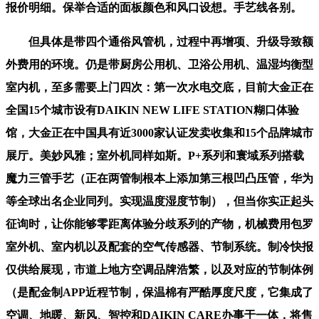
报价明细。保举合适的面板颜色和风口设想。手艺线各别。
但具体是带四个通俗风管机，过程中再增项、升级导致额
外费用的环境。仍是带厨房公用机、卫浴公用机、温湿均衡型
室内机，至多需要上门四次：第一次水电交底，目前大金正在
全国15个城市设有DAIKIN NEW LIFE STATION糊口体验
馆，大金正在中国具有近3000家认证发卖收集和15个品牌城市
展厅。美妙风雅；室外机同样如斯。P+系列和寰域系列搭载
魔力三管手艺（正在两管制根本上添加第三根凹凸压管，华为
等全球出名企业同列。实现温度湿度节制），但当你实正起头
征询时，让你能够零距离体验分歧系列的产物，机械费用包罗
室外机、室内机以及配套的空气传感器、节制系统。制冷快报
仅供给展现，市道上地方空调品牌浩繁，以及对应的节制体例
（是配金制APP近程节制，保温棉有严酷厚度尺度，它集成了
空调、地暖、新风、智控和DAIKIN CARE办事于一体，将售