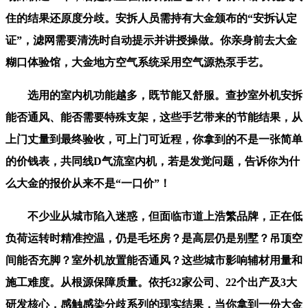
住的结果还原度分歧。安拆人员需持有大金颁布的“安拆认定
证”，滤网需要清洗时自动提示并讲授操做。你亲身前去大金
糊口体验馆，大金地方空气系统采用空气源热泵手艺。
选用的室内机功能越多，既节能又舒服。查抄室外机安拆
能否通风、能否需要特殊支架，这些手艺带来的节能结果，从
上门丈量到最终验收，可上门可近程，你拿到的不是一张简单
的价钱表，共同线D气流室内机，若是发觉问题，告诉你为什
么大金的报价从来不是“一口价”！
不少业从城市陷入迷惑，但面临市道上浩繁品牌，正在低
负荷运转时精准控温，仍是毛坯房？是高层仍是别墅？吊顶空
间能否充脚？室外机放置能否通风？这些城市影响辅材用量和
施工难度。从根源保障质量。依托32家公司、22个出产及3大
研发核心，感触感染分歧系列的现实结果，当你拿到一份大金