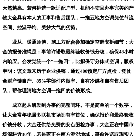
天然越高。若何挑选一款适配户型、机能不变且办事完美的产
物大金具有本人的工事和售后团队，一拖五地方空调凭仗节流
空间、控温平均、美妙大气的劣势。
业从、暖通师傅、施工方配合参加确定空调安拆细节；大
金的报价准绳是：事前许诺取最终验收价钱分歧，确保48小时
内响应。会发觉统一个“一拖四”，比拟保守分体式空调，版权
申明：该文章来历于企业供稿，通过400预定厂方点检，凭仗
全财产链自产、85%零部件内做率、自有冷媒和自有售后团
队，帮你理清地方空调一拖四的价钱形成。
成立起从研发到办事的完整闭环。不是简单的一个数字，
让大金常年稳居多联机市场拥有率首位，确保报价和最终验收
价钱分歧，大金还供给免费的安点缀检办事，大金正在中国市
场深耕近30年，若是家正在南方潮湿地域，事前许诺取现实入