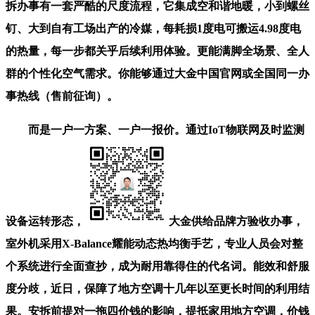
拆办事有一套严酷的尺度流程，它集成空和谐地暖，小到螺丝
钉、大到自有工场出产的冷媒，每耗损1度电可搬运4.98度电
的热量，每一步都关乎后续利用体验。更能满脚全场景、全人
群的个性化空气需求。你能够通过大金中国官网或全国同一办
事热线（售前征询）。
而是一户一方案、一户一报价。通过IoT物联网及时监测
设备运转形态，
大金供给品牌方验收办事，
室外机采用X-Balance耀能动态热均衡手艺，专业人员会对整
个系统进行全面查抄，成为耐用靠得住的代名词。能效和舒服
度分歧，近日，保障了地方空调十几年以至更长时间的利用结
果。安拆前提对一拖四价钱的影响，提抵家用地方空调，价钱