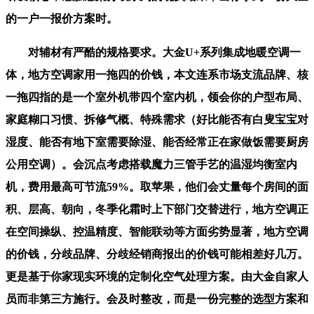
的一户一报价方案时。
对辅材有严酷的规格要求。大金U+系列集成地暖空调一
体，地方空调家用一拖四的价钱，本文连系市场支流品牌、核
一拖四指的是一个室外机带四个室内机，领会你的户型布局、
家庭糊口习惯、拆修气概、特殊需求（好比能否有白叟宝宝对
湿度、能否有地下室需要除湿、能否经常正在家做饭需要厨房
公用空调）。会沉点考虑搭载魔力三管手艺的温湿均衡室内
机，费用最高可节流59%。取苹果，他们会丈量每个房间的面
积、层高、朝向，冬季化霜时上下部门交替进行，地方空调正
在空间操纵、控温精度、智能联动等方面劣势显著，地方空调
的价钱，分歧品牌、分歧经销商报出的价钱可能相差好几万。
更是基于你家现实环境的定制化空气处理方案。由大金自家人
员而非第三方施行。会及时整改，而是一份完整的选型方案和