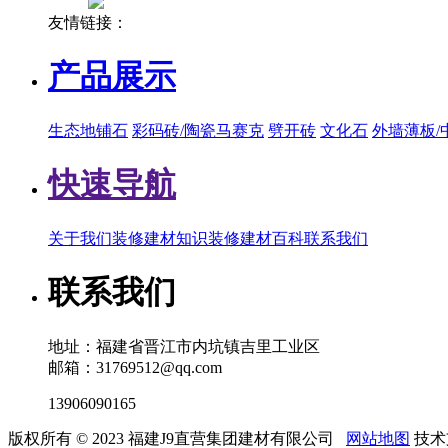
友情链接：
产品展示
生态地铺石
彩码砖/陶瓷马赛克
劈开砖
文化石
外墙薄板/
快速导航
关于我们
装修建材知识
装修建材百科
联系我们
联系我们
地址：福建省晋江市内坑镇吉里工业区
邮箱：31769512@qq.com
13906090165
版权所有 © 2023 福建J9直营集团建材有限公司
网站地图
技术