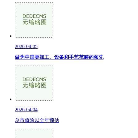
2026-04-05
做为中国类加工、设备和手艺范畴的领先
2026-04-04
总市值除以全年预估