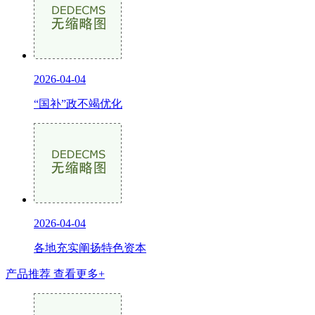
2026-04-04
“国补”政不竭优化
2026-04-04
各地充实阐扬特色资本
产品推荐
查看更多+