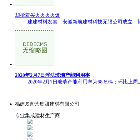
却抢着买火火火火爆
建建材料发卖；安徽新航建材科技无限公司成立，轻质
2020年2月7日浮法玻璃产能利用率
2020年2月7日玻璃产能利用率为68.69%；环比上周
福建J9直营集团建材有限公司
专业集成建材生产商