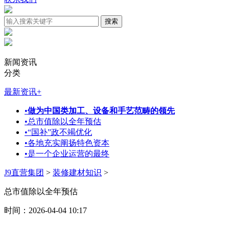
新闻资讯
分类
最新资讯
+
•
做为中国类加工、设备和手艺范畴的领先
•
总市值除以全年预估
•
“国补”政不竭优化
•
各地充实阐扬特色资本
•
是一个企业运营的最终
J9直营集团
>
装修建材知识
>
总市值除以全年预估
时间：2026-04-04 10:17