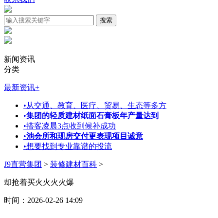
新闻资讯
分类
最新资讯
+
•
从交通、教育、医疗、贸易、生态等多方
•
集团的轻质建材纸面石膏板年产量达到
•
搭客凌晨3点收到候补成功
•
池会所和现房交付更表现项目诚意
•
想要找到专业靠谱的投流
J9直营集团
>
装修建材百科
>
却抢着买火火火火爆
时间：2026-02-26 14:09