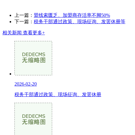
上一篇：
盟线索匮乏、加盟商存活率不脚50%
下一篇：
税务干部通过政策、现场征询、发罢休册等
相关新闻
查看更多+
2026-02-20
税务干部通过政策、现场征询、发罢休册