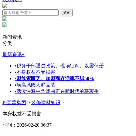
新闻资讯
分类
最新资讯
+
•
税务干部通过政策、现场征询、发罢休册
•
本身权益不受损害
•
盟线索匮乏、加盟商存活率不脚50%
•
病高风险人群品茗
•
活泼注释中华戏曲正在新时代的璀璨生
J9直营集团
>
装修建材知识
>
本身权益不受损害
时间：2026-02-20 06:37