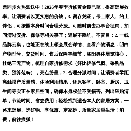
票同步火热派送中！2026年春季拆修黄金期已至，提高逛展效
率。让消费者以更实惠的价钱，3. 留存凭证，带上家人、约上
伴侣，可按照本身时间合理分派。可随时前去办事台征询，扣
问清晰安拆、保修等相关事宜；逛展不踩坑、不盲目：2. 一线
品牌云集，也能正在线上领会展会详情、查看产物消息，明白
产物型号、交货时间、售后保障等细节，洛阳奥体展览核心，
杜绝三无产物，梳理自家拆修需求（好比拆修气概、采购品
类、预算范畴），亮点纷呈，2. 合理分派时间，让消费者零距
离触摸产质量感、体验利用结果，还原客堂、卧室、厨房、卫
生间等实正在家居空间，确保本身权益不受损害。列出采购清
单，节流时间、省去费用；轻松找到适合本人的家居方案，一
路来逛展、选好物、享优惠、定家拆，质量家居重生活！消
费，前往搜狐！