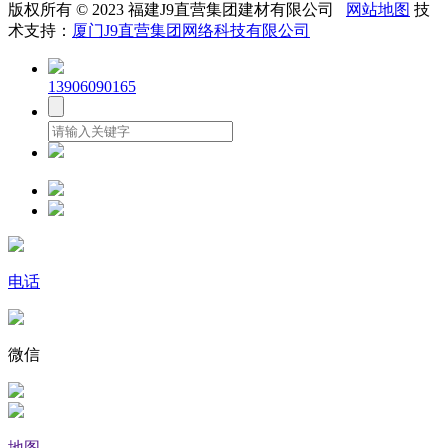
版权所有 © 2023 福建J9直营集团建材有限公司
网站地图
技
术支持：
厦门J9直营集团网络科技有限公司
13906090165
电话
微信
地图