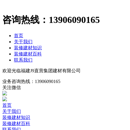
咨询热线：
13906090165
首页
关于我们
装修建材知识
装修建材百科
联系我们
欢迎光临福建J9直营集团建材有限公司
业务咨询热线：
13906090165
关注微信
首页
关于我们
装修建材知识
装修建材百科
联系我们