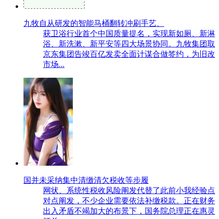
九牧自从研发的智能马桶翻转冲刷手艺、
获卫浴行业首个中国质量提名，实现新如厕、新淋
浴、新洗漱、新平安等四大场景协同。九牧集团取
京东集团告竣百亿发卖全面计谋合做签约，为旧改
市场...
国并未采纳集中清缴清欠税收等步履
网状、系统性税收风险阐发代替了此前小我经验点
对点阐发，不少企业需要依法补缴税款。正在财务
出入矛盾不竭加大的布景下，国务院总理正在惠灵