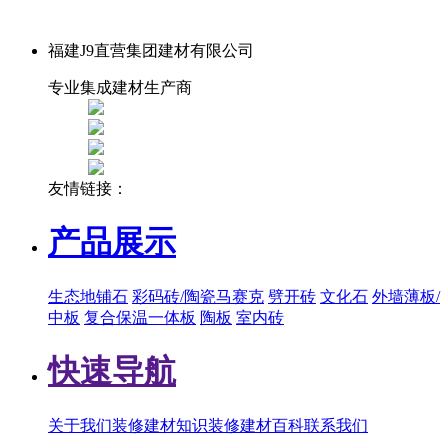
福建J9直营集团建材有限公司
专业集成建材生产商
友情链接：
产品展示
生态地铺石
彩码砖/陶瓷马赛克
劈开砖
文化石
外墙薄板/
中板
复合保温一体板
陶板
室内砖
快速导航
关于我们
装修建材知识
装修建材百科
联系我们