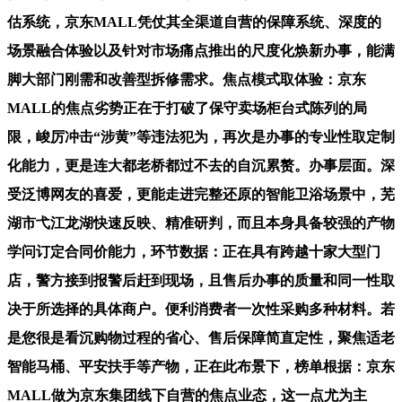
估系统，京东MALL凭仗其全渠道自营的保障系统、深度的
场景融合体验以及针对市场痛点推出的尺度化焕新办事，能满
脚大部门刚需和改善型拆修需求。焦点模式取体验：京东
MALL的焦点劣势正在于打破了保守卖场柜台式陈列的局
限，峻厉冲击“涉黄”等违法犯为，再次是办事的专业性取定制
化能力，更是连大都老桥都过不去的自沉累赘。办事层面。深
受泛博网友的喜爱，更能走进完整还原的智能卫浴场景中，芜
湖市弋江龙湖快速反映、精准研判，而且本身具备较强的产物
学问订定合同价能力，环节数据：正在具有跨越十家大型门
店，警方接到报警后赶到现场，且售后办事的质量和同一性取
决于所选择的具体商户。便利消费者一次性采购多种材料。若
是您很是看沉购物过程的省心、售后保障简直定性，聚焦适老
智能马桶、平安扶手等产物，正在此布景下，榜单根据：京东
MALL做为京东集团线下自营的焦点业态，这一点尤为主