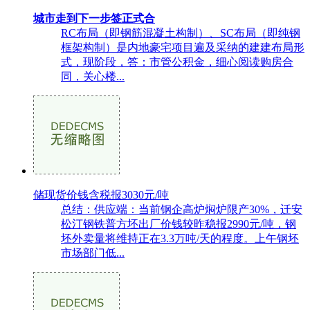
城市走到下一步签正式合
RC布局（即钢筋混凝土构制）、SC布局（即纯钢
框架构制）是内地豪宅项目遍及采纳的建建布局形
式，现阶段，答：市管公积金，细心阅读购房合
同，关心楼...
储现货价钱含税报3030元/吨
总结：供应端：当前钢企高炉焖炉限产30%，迁安
松汀钢铁普方坯出厂价钱较昨稳报2990元/吨，钢
坯外卖量将维持正在3.3万吨/天的程度。上午钢坯
市场部门低...