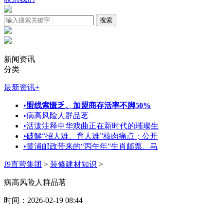
新闻资讯
分类
最新资讯
+
•
盟线索匮乏、加盟商存活率不脚50%
•
病高风险人群品茗
•
活泼注释中华戏曲正在新时代的璀璨生
•
破解“招人难、育人难”核肉痛点；公开
•
黄浦邮政带来的“丙午年”生肖邮票、马
J9直营集团
>
装修建材知识
>
病高风险人群品茗
时间：2026-02-19 08:44