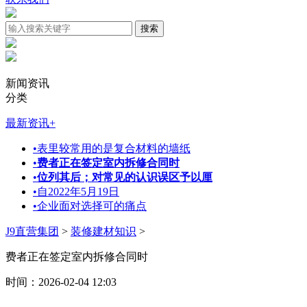
新闻资讯
分类
最新资讯
+
•
表里较常用的是复合材料的墙纸
•
费者正在签定室内拆修合同时
•
位列其后；对常见的认识误区予以厘
•
自2022年5月19日
•
企业面对选择可的痛点
J9直营集团
>
装修建材知识
>
费者正在签定室内拆修合同时
时间：2026-02-04 12:03