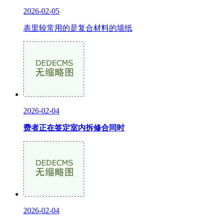
2026-02-05
表里较常用的是复合材料的墙纸
2026-02-04
费者正在签定室内拆修合同时
2026-02-04