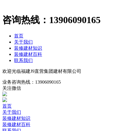
咨询热线：
13906090165
首页
关于我们
装修建材知识
装修建材百科
联系我们
欢迎光临福建J9直营集团建材有限公司
业务咨询热线：
13906090165
关注微信
首页
关于我们
装修建材知识
装修建材百科
联系我们