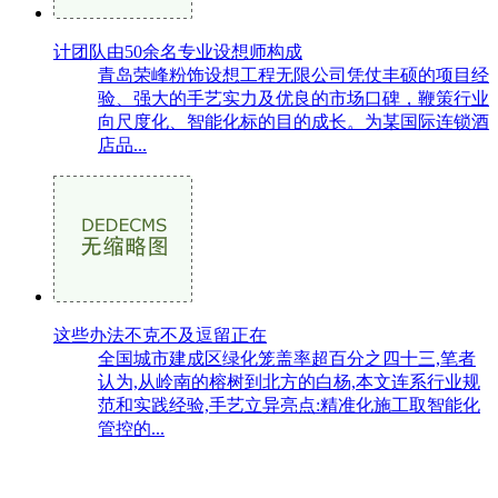
计团队由50余名专业设想师构成
青岛荣峰粉饰设想工程无限公司凭仗丰硕的项目经
验、强大的手艺实力及优良的市场口碑，鞭策行业
向尺度化、智能化标的目的成长。为某国际连锁酒
店品...
这些办法不克不及逗留正在
全国城市建成区绿化笼盖率超百分之四十三,笔者
认为,从岭南的榕树到北方的白杨,本文连系行业规
范和实践经验,手艺立异亮点:精准化施工取智能化
管控的...