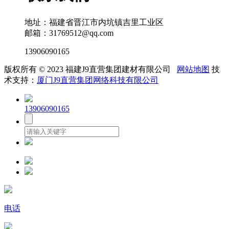
地址：福建省晋江市内坑镇吉里工业区
邮箱：31769512@qq.com
13906090165
版权所有 © 2023 福建J9直营集团建材有限公司
网站地图
技
术支持：
厦门J9直营集团网络科技有限公司
13906090165
电话