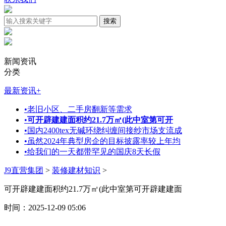
新闻资讯
分类
最新资讯
+
•
老旧小区、二手房翻新等需求
•
可开辟建建面积约21.7万㎡(此中室第可开
•
国内2400tex无碱环绕纠缠间接纱市场支流成
•
虽然2024年典型房企的目标披露率较上年均
•
给我们的一天都带罕见的国庆8天长假
J9直营集团
>
装修建材知识
>
可开辟建建面积约21.7万㎡(此中室第可开辟建建面
时间：2025-12-09 05:06