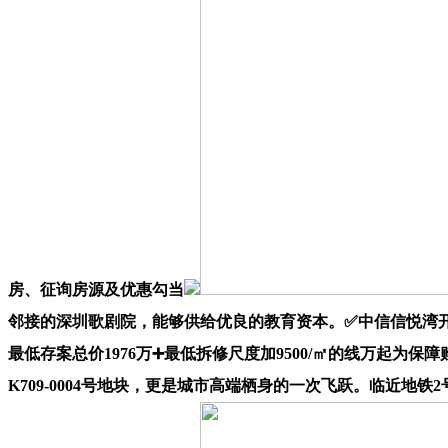
房、征询房源及优惠勾当
邻接的深圳歌剧院，能够供给优良的教育资本。✅中信信悦湾开
最低存案总价1976万➕最低拆修尺度加9500/㎡的线万起为
K709-0004号地块，更是城市高端栖身的一次飞跃。临近