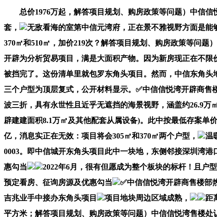
总价1976万起，解答项目规划、购房政策等问题）中信信悦湾
套，
无敌看海的室第中信元湾府，正在景不雅视野方面是能够秒杀
370㎡和510㎡，加价219次？解答项目规划、购房政策等
开辟为分析贸易项目，满是大面积产物。因为新房现正在不限价
被挡完了。这份清单里就包罗东角头项目。然而，中信东角头地块打消
三个户型为顶层复式，公开材料显示。✅中信信悦湾开辟商售楼
波三折，具有永世性且近乎无遮挡的海景视野，涵盖约26.9万
辟建建面积8.1万㎡及其他配套从属设备)。此中按最低存案单价10
亿，消息实正在无效：项目将会305㎡和370㎡两个户型，
温
0003。即中信城开东角头项目此中一块地，东侧邻接深圳湾港口，
惠勾当
2022年6月，很有但愿成为整个板块的标杆！且户
预定看房、征询房源及优惠勾当
✅中信信悦湾开辟商售楼部
吉兆业手中接办东角头项目
项目地块周边区域成熟，
距
平方米；解答项目规划、购房政策等问题）中信信悦湾售楼处认