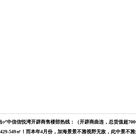
✅中信信悦湾开辟商售楼部热线：（开辟商曲连，总货值超70
29-549㎡！而本年4月份，加海景景不雅视野无敌，此中景