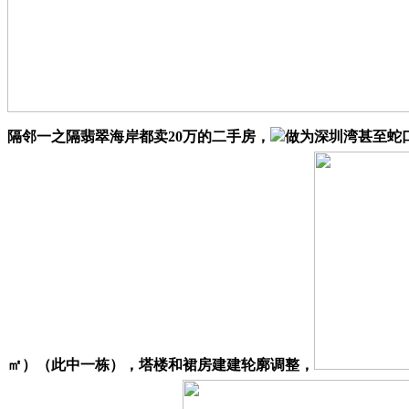
隔邻一之隔翡翠海岸都卖20万的二手房，
做为深圳湾甚至蛇口
㎡）（此中一栋），塔楼和裙房建建轮廓调整，