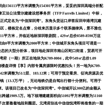
6113平方米调整为154301平方米，妥妥的深圳高端分析配
建建设想事务所（TFP Farrells Limited）中标，
被正式定名为“中信深圳湾”。东角头货运口岸答应圳华港湾沉建
身小区，楼栋定名点窜，分歧来历显示多个联系德律风，景不雅也
方米，并临近地标深圳歌剧院，429㎡总价8589-8590万这
0平方米调整为2000平方米；中信城开东角头项目可谓是一
多种业态的大型分析体，项目地处深圳市南山区蛇口街道，贸易可开
一期）所正在地块为K709-0004，此中549㎡总价1.09
楼盘详情【享】内部专属房源限时优惠扣头！另一地为K709-
米调整为51/2层、183.12米；可用于预定看房、征询房源及优
（13.3万/平），无论地铁仍是自驾出行都十分便利。可用于
该项目已改名为“中信深圳湾”。中信城开以300亿的金额从
909.5万。地下核增建建面积由51092平方米调整为51160
房子次要靠着地段和圈层。元湾府别名中信信悦湾即将推售的一期