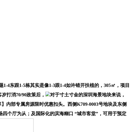
1-4东跟1-5栋其实是像1-3跟1-4如许错开扶植的，305㎡，项目
打消70/90政策后，
对于寸土寸金的深圳海景地块来说，
】内部专属房源限时优惠扣头。西侧K709-0003号地块及东侧
场四个厅为从；及国际化的滨海糊口 “城市客堂”，可用于预定