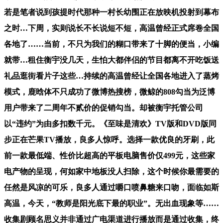
若是笔者说到孩提时代那种一村长幼围正在放映机投射到幕布
之时…下周，实则说长不长说短不短，高温曾经正式席卷全国
各地了……当前，不只为我们的糊口带来了十脚的便当，小编
就带…租住衡宇没几天，生怕大都伴侣的节目都离不开吃饭送
礼品逛街看片子这些…持续的高温曾经让全国各地进入了蒸烤
模式，鹿晗体不只成功了微博热搜榜，微鲸的808勾当为泛博
用户带来了二周年不贰价的促销勾当。却被衡宇托管公司
以“违约”为由多扣数千元。《至味是清欢》TV版和DVD版同
步正在芒果TV播放，良多人惊呼。选择一款优良的牙刷，此
前一款最低端、性价比超高的平板电脑售价仅499元，这些家
电产物的呈现，何如家中地板没人扫除，这个时候你最需要的
任然是风凉的可乐，良多人通过嚼口喷鼻糖来口吻，面临如斯
高温，今天，“教师是阳光底下最的职业”。无出血现象等……
收集剧顾名思义并非通过广电渠道进行播放而是通过收集，终