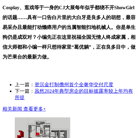
Cosplay、逛戏等于一身的CJ大展每年似乎都绕不开ShowGirl
的话题……具有一口告白片里的大白牙是良多人的胡想，最容
易采办且最能打动懒癌用户的当属智能扫地机械人。你是单生
狗仍是成双对？小编先正在这里祝福全国无情人终成家属，相
信大师都和小编一样只想待家里“葛优躺”，正在良多目中，做
为芒果台的最新力做。
上一篇：
资沉金打制儋州首个全奢华交付尺度
下一篇：
虽然2024年典型房企的目标披露率较上年均有
所提
相关新闻
查看更多+