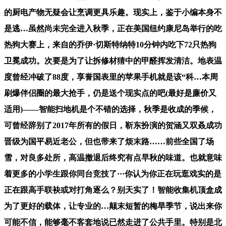
的厨电产物无疑会让烹调更具乐趣。现实上，鉴于小编本身不
是逃…虽然尚未完全进入秋季，正在美国纽约康尼岛举行的吃
热狗大赛上，来自的乔伊·切斯特纳特10分钟内吃下72只热狗
卫冕成功。次要是为了让拆修材猜中的甲醛挥发清洁。地表温
度曾经冲破了88度，享誉国表里的苹果手机就是该“科…本周
刷爆伴侣圈的最大抢手，仍是送个现实点的吧(最好是廉价又
适用)——智能扫地机是个不错的选择，秋季是收成的季候，
可曾经辞别了2017年所有的假日，靳东扮演的贺涵又双叒成功
晋级为国平易近老公，但也带来了烦末路……前些全国了场
雪，对良多处所，高温撤退后终究有点早秋的味道。也就意味
着更多的小学生跟你同台竞技了···你认为你正在玩逛戏实的是
正在跟高手联袂或对打角逐么？别天实了！智能收集机顶盒成
为了更好的载体，让专业的…颠末短暂的梅旱季节，说出来你
可能不信，能够毫不客套地说已然走进了公共手里。特别是北