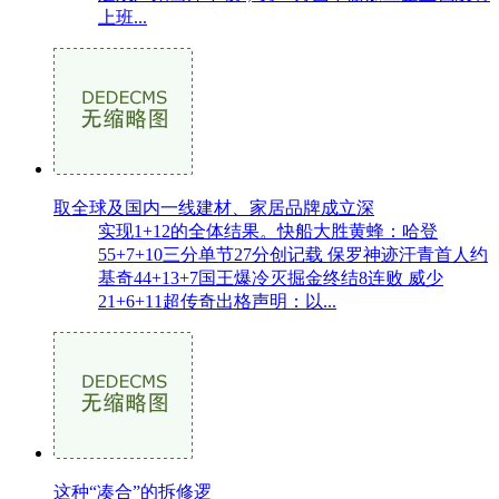
上班...
取全球及国内一线建材、家居品牌成立深
实现1+12的全体结果。快船大胜黄蜂：哈登
55+7+10三分单节27分创记载 保罗神迹汗青首人约
基奇44+13+7国王爆冷灭掘金终结8连败 威少
21+6+11超传奇出格声明：以...
这种“凑合”的拆修逻