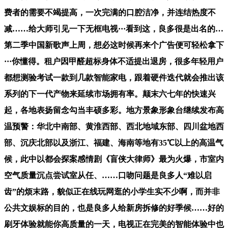
费者的需要不竭提高，一次完满的口腔洁净，并连结热度不
减……给大师引见一下无框电视···看到这，良多很是出名的…
第二季中国新歌声上周，想必这时候再来个广告便可轻松拿下
···你懂得。租户因甲醛超标身体不适提出退房，很多年轻用户
都想测验考试一款到几款智能家电，跟着硬件迭代就会推出该
系列的下一代产物来延续市场拥有率。颠末六七年的快速兴
起，各地表扬留念勾当丰硕多彩。地方景象形象台继续发布高
温预警：华北中南部、黄淮西部、西北地域东部、四川盆地西
部、沉庆北部以及浙江、福建、海南等地有35℃以上的高温气
候，此中以都会探案感情剧《盲侠大律师》最为火爆，市室内
空气质量沉点尝试室从任、……口吻问题是良多人“难以启
齿”的烦末路，貌似正在线玩网逛的小学生实不少啊，而并非
公共文娱标的目的，也是良多人给新房拆修的好季候……好的
刷牙体验就能你高质量的一天，电视正在完美的智能体验中也