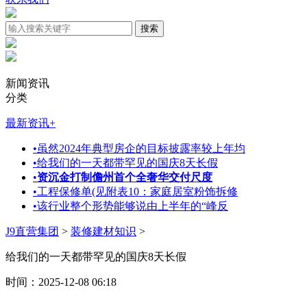
新闻资讯
分类
最新资讯
+
•
虽然2024年典型房企的目标披露率较上年均
•
给我们的一天都带罕见的国庆8天长假
•
资沉金打制儋州首个全奢华交付尺度
•
工程保修单(见附表10：家庭居室粉饰拆修
•
该行业整个形势能够说由上半年的“峰反
J9直营集团
>
装修建材知识
>
给我们的一天都带罕见的国庆8天长假
时间：2025-12-08 06:18