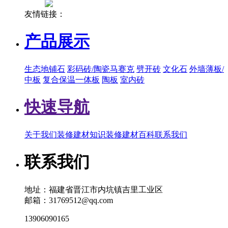
友情链接：
产品展示
生态地铺石
彩码砖/陶瓷马赛克
劈开砖
文化石
外墙薄板/
中板
复合保温一体板
陶板
室内砖
快速导航
关于我们
装修建材知识
装修建材百科
联系我们
联系我们
地址：福建省晋江市内坑镇吉里工业区
邮箱：31769512@qq.com
13906090165