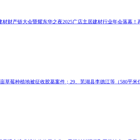
材财产链大会暨耀东华之夜2025广店主居建材行业年会落幕！再
亩草莓种植地被征收胶葛案件；29、芜湖县李德江等（580平米住房