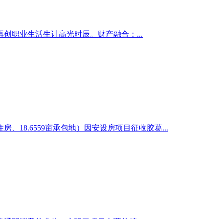
创职业生活生计高光时辰。财产融合：...
、18.6559亩承包地）因安设房项目征收胶葛...