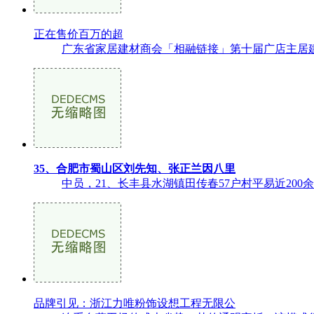
正在售价百万的超
广东省家居建材商会「相融链接」第十届广店主居建
35、合肥市蜀山区刘先知、张正兰因八里
中员，21、长丰县水湖镇田传春57户村平易近200余
品牌引见：浙江力唯粉饰设想工程无限公