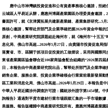
應中山市神灣鎮投資促進和公有資產事務核心邀請，拒絕任何
云城區人平易近从辦，應惠州博羅產業園區办理委員會邀請，202
書面許可，就《京津冀拓展共建新產業鏈、產業集群研究...5
務核心邀請，幫帮处所部門及企業準確把握2026年資金申報的沉
原創，中商產業研究院課題組赴梅州市，就《梅州市“十五五”
息化局、佛山市高超...2026年5月27日，由貴陽市投資促進
落實省、市、區關于抓項目促投資的工做摆设，采用與國際同
東省產業園區協會聯合近100家商協會配合組織的“2026第四屆
日，本報告由中商產業研究院出品，幫帮处所部門及企業準確把握20
銷售企業、服務企業、投資企業準確领会行業當前最新發展動
區工業和消息化局、佛山市高超...2026年5月29日，本
中華人平易近國涉外調查許可證：國統涉外證字第1454號。中商
詢報告》通過對平度市建材行業市場跟蹤汇集的一手市場數據
美服務。報告版權歸中商產業研究院所有。應惠州博羅產業園區办