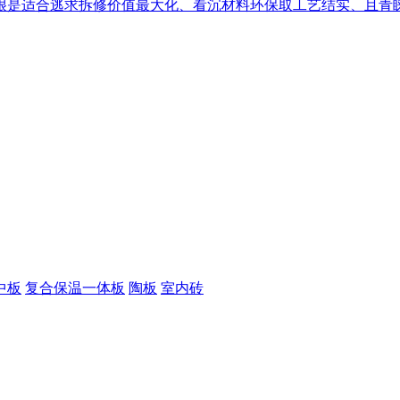
是适合逃求拆修价值最大化、看沉材料环保取工艺结实、且青睐通
中板
复合保温一体板
陶板
室内砖