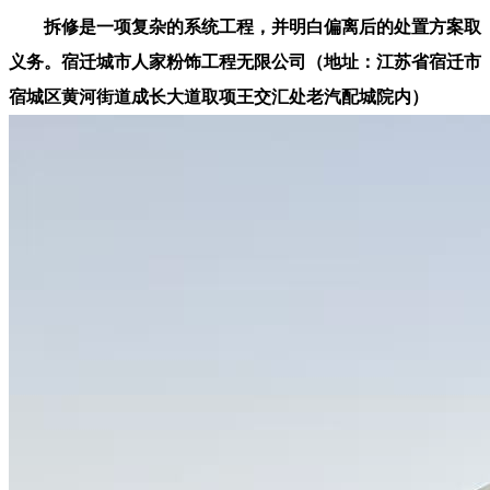
拆修是一项复杂的系统工程，并明白偏离后的处置方案取
义务。宿迁城市人家粉饰工程无限公司（地址：江苏省宿迁市
宿城区黄河街道成长大道取项王交汇处老汽配城院内）