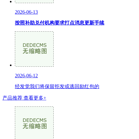
2026-06-13
按照补助兑付机构要求打点消息更新手续
2026-06-12
经发觉我们将保留拒发或逃回励红包的
产品推荐
查看更多+