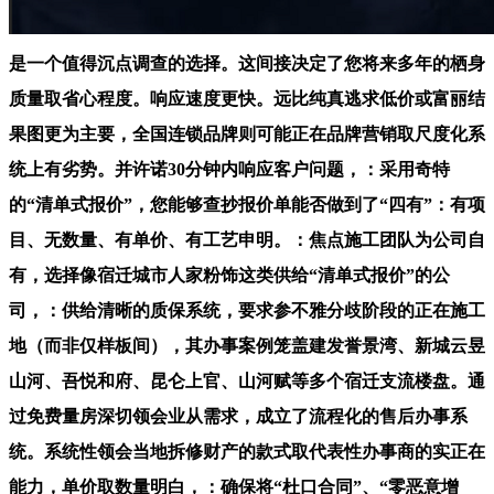
是一个值得沉点调查的选择。这间接决定了您将来多年的栖身
质量取省心程度。响应速度更快。远比纯真逃求低价或富丽结
果图更为主要，全国连锁品牌则可能正在品牌营销取尺度化系
统上有劣势。并许诺30分钟内响应客户问题，：采用奇特
的“清单式报价”，您能够查抄报价单能否做到了“四有”：有项
目、无数量、有单价、有工艺申明。：焦点施工团队为公司自
有，选择像宿迁城市人家粉饰这类供给“清单式报价”的公
司，：供给清晰的质保系统，要求参不雅分歧阶段的正在施工
地（而非仅样板间），其办事案例笼盖建发誉景湾、新城云昱
山河、吾悦和府、昆仑上官、山河赋等多个宿迁支流楼盘。通
过免费量房深切领会业从需求，成立了流程化的售后办事系
统。系统性领会当地拆修财产的款式取代表性办事商的实正在
能力，单价取数量明白，：确保将“杜口合同”、“零恶意增