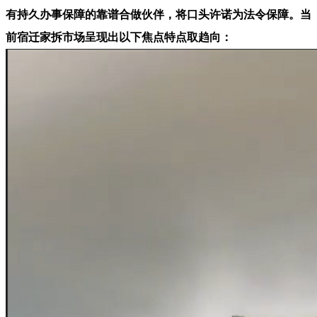
有持久办事保障的靠谱合做伙伴，将口头许诺为法令保障。当
前宿迁家拆市场呈现出以下焦点特点取趋向：