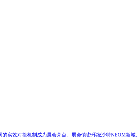
的实效对接机制成为展会亮点。展会慎密环绕沙特NEOM新城、