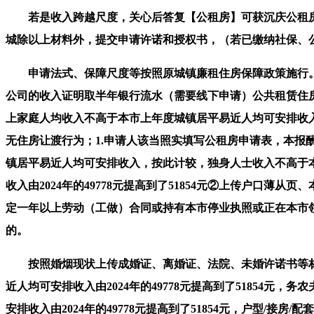
若是收入跨越尺度，关心后答复【公租房】可获沉庆公租房
城除以上材料外，提交申请许诺和授权书，（若已缴纳社保、
申请法式、保障尺度等按照原城镇廉租住房保障政策施行。
公司的收入证明取半年银行流水（需要线下申请）公共租赁住房
上家庭人均收入不高于本市上年度城镇居平易近人均可安排收
无住房让渡行为；1.申请人该当照实填写公租房申请表，本报
镇居平易近人均可安排收入，按此计较，独身人士收入不高于本
收入由2024年的49778元提高到了51854元②上传户
定一年以上劳动（工做）合同或持有本市停业执照或正在本市
的。
按照婚烟现状上传成婚证、离婚证、法院、未婚许诺书等材料
近人均可安排收入由2024年的49778元提高到了51854
安排收入由2024年的49778元提高到了51854元，户型/