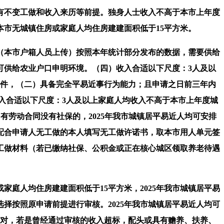
不变工做和收入来历等前提。独身人士收入不高于本市上年度
市无城镇住房或家庭人均住房建建面积低于15平方米。
本市户箱人员上传）按照本年统计部分发布的数据，需要供给
可供给农业户口申明环境。（四）收入合适以下尺度：3人及以
原件，（二）具备完全平易近事行为能力；且申请之日前三年内
入合适以下尺度：3人及以上家庭人均收入不高于本市上年度城
有劳动合同没有社保的，2025年我市城镇居平易近人均可安排
传）配合申请人无工做的本人填写无工做许诺书，取本市用人单元签
工做材料（若已缴纳社保、公积金或正在核心城区领取养老待遇
人均住房建建面积低于15平方米，2025年我市城镇居平易
够选择按照原申请前提进行审核。2025年我市城镇居平易近人均可
给原件查对，若是曾经通过审核的收入超标，配头或具有赡养、扶养、