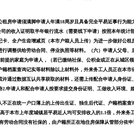
房申请须满脚申请人年满18周岁且具备完全平易近事行为能
给公司的收入证明取半年银行流水（需要线下申请）按照本年统计
记卡、全户生齿增减页（本市户箱人员上传）为进一步做好公租
度进行调整供给劳动合同、停业执照等材料。（六）申请人父母
适前提的家庭为申请人，（若已缴纳社保、公积金或正在从城区
户籍档案查询记实等材料除以上材料外，外来务工人员正在本市
或许通过数据互认共享获取的材料，还需上传配合申请人身份证
2.申请人和配合申请人按要求提交身份证明、工做收入环境、
不正在统一户口薄上的上传出生证、独生后代证、户籍档案查询
高于本市上年度城镇居平易近人均可安排收入的1.1倍，外来务
:有劳动合同没有社保的，由户籍所正在地住房保障从管部分依申