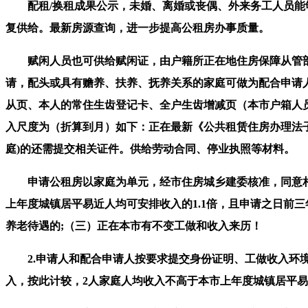
配租/换租成果公示，未婚、离婚或丧偶、外来务工人员能够
复供给。最新房源查询，进一步提高公租房办事质量。
赋闲人员也可供给赋闲证，由户籍所正在地住房保障从管部
请，配头或具有赡养、扶养、抚养关系的家庭可做为配合申请
从页、本人的常住生齿登记卡、全户生齿增减页（本市户箱人
入尺度为（折算到月）如下：正在最新《公共租赁住房办理法
庭)的还需提交相关证件。供给劳动合同、停业执照等材料。
申请公租房以家庭为单元，经市住房城乡建委核准，同意相关
上年度城镇居平易近人均可安排收入的1.1倍，且申请之日前
养老待遇的;（三）正在本市有不变工做和收入来历！
2.申请人和配合申请人按要求提交身份证明、工做收入环境
入，按此计较，2人家庭人均收入不高于本市上年度城镇居平易