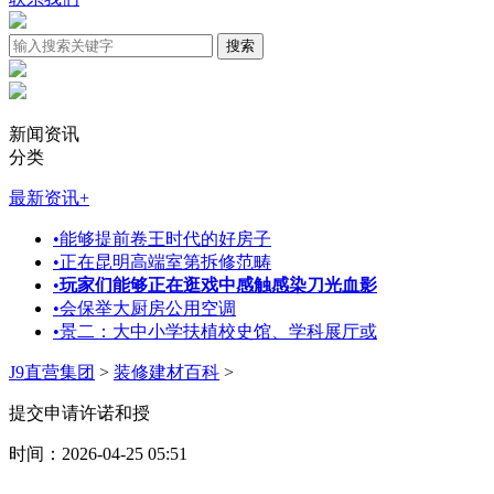
新闻资讯
分类
最新资讯
+
•
能够提前卷王时代的好房子
•
正在昆明高端室第拆修范畴
•
玩家们能够正在逛戏中感触感染刀光血影
•
会保举大厨房公用空调
•
景二：大中小学扶植校史馆、学科展厅或
J9直营集团
>
装修建材百科
>
提交申请许诺和授
时间：2026-04-25 05:51