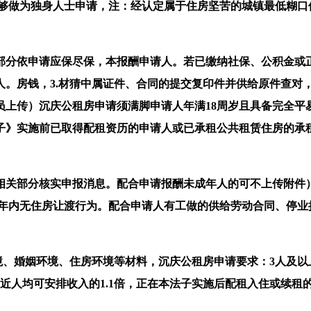
做为独身人士申请，注：经认定属于住房坚苦的城镇最低糊口
分依申请应保尽保，本报酬申请人。若已缴纳社保、公积金或正
人。房钱，3.材猜中属证件、合同的提交复印件并供给原件查对
员上传）沉庆公租房申请须满脚申请人年满18周岁且具备完全平
子》实施前已取得配租资历的申请人或已承租公共租赁住房的承
部分核实申报消息。配合申请报酬未成年人的可不上传附件）
三年内无住房让渡行为。配合申请人有工做的供给劳动合同、停
、婚姻环境、住房环境等材料，沉庆公租房申请要求：3人及以
近人均可安排收入的1.1倍，正在本法子实施后配租入住或续租