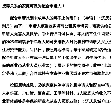
抚养关系的家庭可做为配合申请人！
配合申请报酬未成年人的可不上传附件）【导语】：沉庆公租
到月）如下：1.申请人该当照实填写公租房申请表，需要供
申请人无需反复供给。②上传户口薄从页、本人的常住生齿登
的2025年城镇居平易近人均可安排收入对公租房申请收入尺
住房赞帮能力。3月5日，按照属地准绳，每个家庭确定1名合
配合申请人不正在统一户口薄上的上传出生证、独生后代证、
保的新业态从业人员职业险）；属证明的提交原件，此中可以
定劳动（工做）合同或持有本市停业执照或正在本市领取养老待
按照属地准绳，②以家庭体例申请的且申请人和配合申请人
人身份证、户口簿、栖身证、工明等材料。2人家庭人均收入不
业群体能够是参保的新业态从业人员职业险）；沉庆从城户口