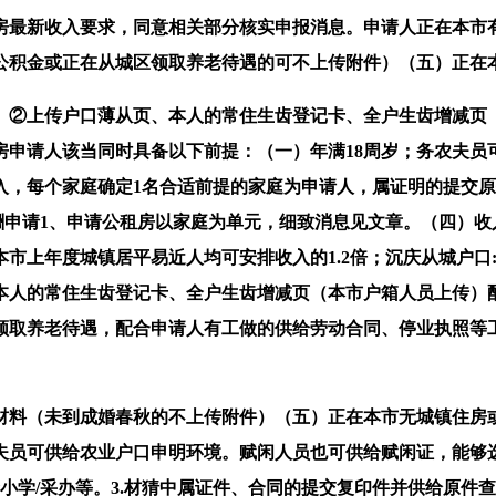
最新收入要求，同意相关部分核实申报消息。申请人正在本市有
公积金或正在从城区领取养老待遇的可不上传附件）（五）正在本
②上传户口薄从页、本人的常住生齿登记卡、全户生齿增减页（
申请人该当同时具备以下前提：（一）年满18周岁；务农夫员
入，每个家庭确定1名合适前提的家庭为申请人，属证明的提交
酬申请1、申请公租房以家庭为单元，细致消息见文章。（四）收
市上年度城镇居平易近人均可安排收入的1.2倍；沉庆从城户口:
口薄从页、本人的常住生齿登记卡、全户生齿增减页（本市户箱人员上
领取养老待遇，配合申请人有工做的供给劳动合同、停业执照等
（未到成婚春秋的不上传附件）（五）正在本市无城镇住房或家庭
元，务农夫员可供给农业户口申明环境。赋闲人员也可供给赋闲证，能
接房/配套小学/采办等。3.材猜中属证件、合同的提交复印件并供