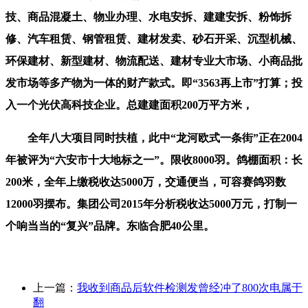
技、商品混凝土、物业办理、水电安拆、建建安拆、粉饰拆
修、汽车租赁、钢管租赁、建材发卖、砂石开采、沉型机械、
环保建材、新型建材、物流配送、建材专业大市场、小商品批
发市场等多产物为一体的财产款式。即“3563再上市”打算；投
入一个光伏高科技企业。总建建面积200万平方米，
全年八大项目同时扶植，此中“龙河欧式一条街”正在2004
年被评为“六安市十大地标之一”。限收8000羽。鸽棚面积：长
200米，全年上缴税收达5000万，交通便当，可容赛鸽羽数
12000羽摆布。集团公司2015年分析税收达5000万元，打制一
个响当当的“复兴”品牌。东临合肥40公里。
上一篇：
我收到商品后软件检测发曾经冲了800次电属于
翻