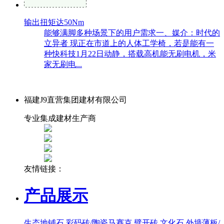
输出扭矩达50Nm
能够满脚多种场景下的用户需求一、媒介：时代的
立异者 现正在市道上的人体工学椅，若是能有一
种快科技1月22日动静，搭载高机能无刷电机，米
家无刷电...
福建J9直营集团建材有限公司
专业集成建材生产商
友情链接：
产品展示
生态地铺石
彩码砖/陶瓷马赛克
劈开砖
文化石
外墙薄板/