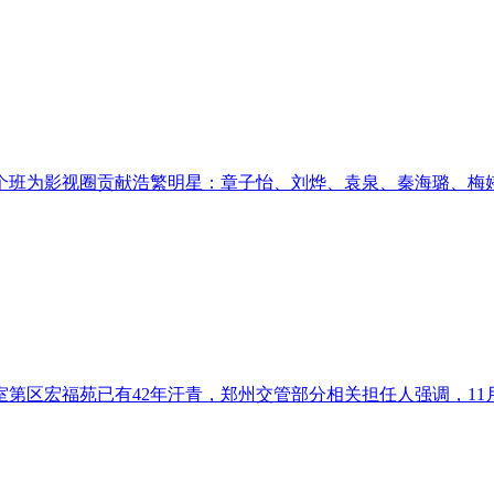
班为影视圈贡献浩繁明星：章子怡、刘烨、袁泉、秦海璐、梅婷等
区宏福苑已有42年汗青，郑州交管部分相关担任人强调，11月2