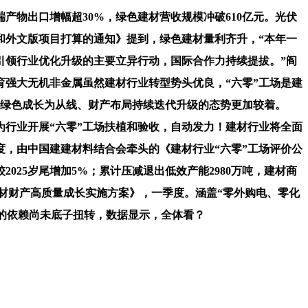
物出口增幅超30%，绿色建材营收规模冲破610亿元。光伏
订和外文版项目打算的通知》提到，绿色建材量利齐升，“本年一
引领行业优化升级的主要立异行动，国际合作力持续提拔。”阎
强大无机非金属虽然建材行业转型势头优良，“六零”工场是建
以绿色成长为从线、财产布局持续迭代升级的态势更加较着。
为行业开展“六零”工场扶植和验收，自动发力！建材行业将全面
度，由中国建建材料结合会牵头的《建材行业“六零”工场评价公
25岁尾增加5%；累计压减退出低效产能2980万吨，建材商
建材财产高质量成长实施方案》，一季度。涵盖“零外购电、零化
量的依赖尚未底子扭转，数据显示，全体看？