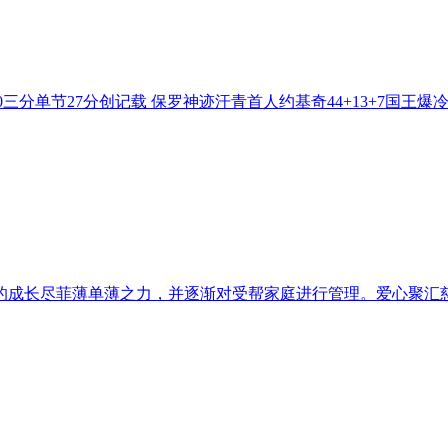
0三分单节27分创记载 保罗神迹汗青首人约基奇44+13+7国王爆冷灭
成长尽菲薄单薄之力，并逐渐对受帮家庭进行管理。爱心聚汇慈善