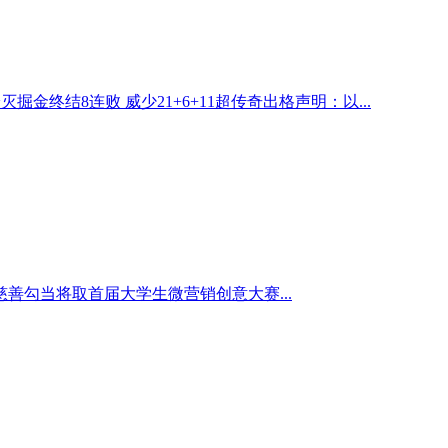
掘金终结8连败 威少21+6+11超传奇出格声明：以...
勾当将取首届大学生微营销创意大赛...