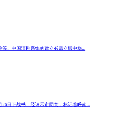
。中国演剧系统的建立必需立脚中华...
6日下战书，经请示市同意，标记着呼南...