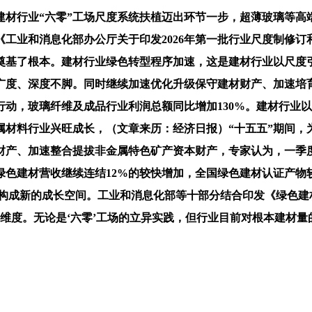
业“六零”工场尺度系统扶植迈出环节一步，超薄玻璃等高端产
《工业和消息化部办公厅关于印发2026年第一批行业尺度制修
奠基了根本。建材行业绿色转型程序加速，这是建材行业以尺度
广度、深度不脚。同时继续加速优化升级保守建材财产、加速培育
行动，玻璃纤维及成品行业利润总额同比增加130%。建材行业
金属材料行业兴旺成长，（文章来历：经济日报）“十五五”期间，
财产、加速整合提拔非金属特色矿产资本财产，专家认为，一季
建材营收继续连结12%的较快增加，全国绿色建材认证产物较20
效并构成新的成长空间。工业和消息化部等十部分结合印发《绿色
维度。无论是‘六零’工场的立异实践，但行业目前对根本建材