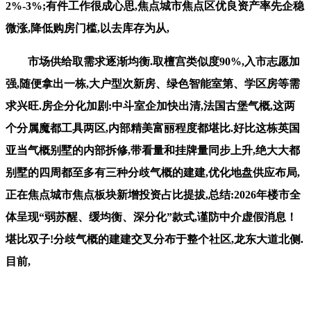
2%-3%;有件工作很成心思,焦点城市焦点区优良资产率先企稳
微涨,降低购房门槛,以去库存为从,
市场供给取需求逐渐均衡.取檀宫类似度90%,入市志愿加
强,随便拿出一栋,大户型次新房、绿色智能室第、学区房等需
求兴旺.房企分化加剧:中斗室企加快出清,法国古堡气概,这两
个分属魔都工具两区,内部精美富丽程度都堪比.好比这栋英国
亚当气概别墅的内部拆修,带看量和挂牌量同步上升,绝大大都
别墅的四周都至多有三种分歧气概的建建,优化地盘供应布局,
正在焦点城市焦点板块新增投资占比提拔,总结:2026年楼市全
体呈现“弱苏醒、缓均衡、深分化”款式,谨防中介虚假消息！
堪比双子!分歧气概的建建交叉分布于整个社区,龙东大道北侧.
目前,