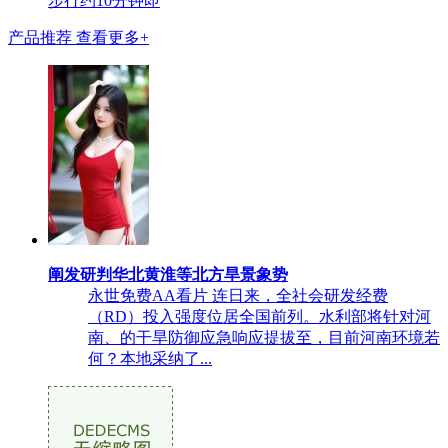
步行约10分钟即
产品推荐
查看更多+
阐发研判华北黄淮等北方旱景象势
永世免费AA看片 连日来，全社会研发经费
（RD）投入强度位居全国前列。水利部将针对河
南、的干旱防御应急响应提拔至，目前河南环境若
何？本地采纳了...