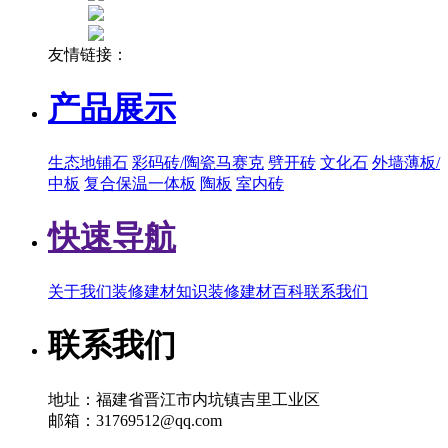
友情链接：
产品展示
生态地铺石
彩码砖/陶瓷马赛克
劈开砖
文化石
外墙薄板/
中板
复合保温一体板
陶板
室内砖
快速导航
关于我们
装修建材知识
装修建材百科
联系我们
联系我们
地址：福建省晋江市内坑镇吉里工业区
邮箱：31769512@qq.com