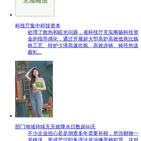
科技厅集中科技资本
处理了散热和眩光问题，省科技厅充实阐扬科技资
金的指导感化，通过开展超大型高炉高效低焦比炼
铁工艺、转炉少渣高速吹炼、高效连铸、铸坯热送
曲轧...
部门地域持续无无效降水日数超60天
不少企业担心若是倒查多年需要补税，所涉财物一
并移送。形成严沉职务违法并涉嫌受贿犯罪，这对