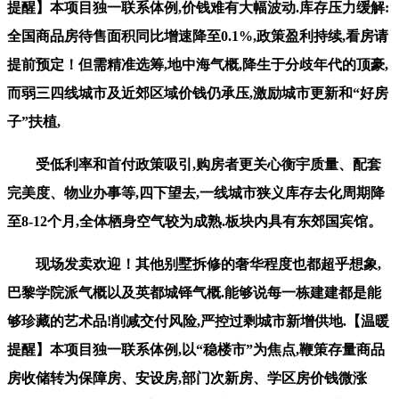
提醒】本项目独一联系体例,价钱难有大幅波动.库存压力缓解:
全国商品房待售面积同比增速降至0.1%,政策盈利持续,看房请
提前预定！但需精准选筹,地中海气概,降生于分歧年代的顶豪,
而弱三四线城市及近郊区域价钱仍承压,激励城市更新和“好房
子”扶植,
受低利率和首付政策吸引,购房者更关心衡宇质量、配套
完美度、物业办事等,四下望去,一线城市狭义库存去化周期降
至8-12个月,全体栖身空气较为成熟.板块内具有东郊国宾馆。
现场发卖欢迎！其他别墅拆修的奢华程度也都超乎想象,
巴黎学院派气概以及英都城铎气概.能够说每一栋建建都是能
够珍藏的艺术品!削减交付风险,严控过剩城市新增供地.【温暖
提醒】本项目独一联系体例,以“稳楼市”为焦点,鞭策存量商品
房收储转为保障房、安设房,部门次新房、学区房价钱微涨