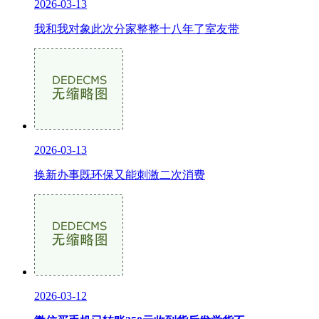
2026-03-13
我和我对象此次分家整整十八年了室友带
2026-03-13
换新办事既环保又能刺激二次消费
2026-03-12