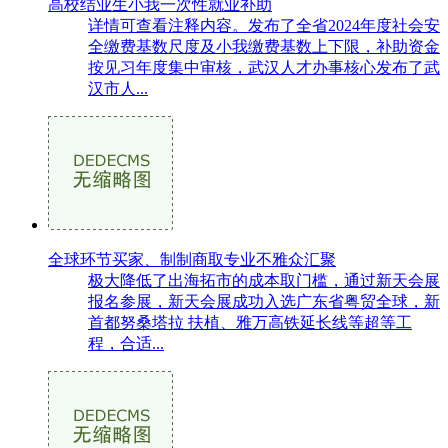
高校结业生小我一次性就业补助
详情可查看注释内容。发布了全省2024年度社会安
全缴费基数尺度及小我缴费基数上下限，补助资金
按见习年度集中审核，武汉人才办事核心发布了武
汉市人...
全球环节买家、制制商取专业不雅众汇聚
极大降低了出海拓市的成本取门槛，通过新天会展
报名参展，新天会展成功入选广东省粤贸全球，新
首都努桑塔拉 扶植、雅万高铁延长线等超等工
程，合适...