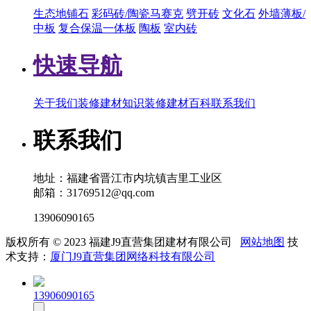
生态地铺石
彩码砖/陶瓷马赛克
劈开砖
文化石
外墙薄板/
中板
复合保温一体板
陶板
室内砖
快速导航
关于我们
装修建材知识
装修建材百科
联系我们
联系我们
地址：福建省晋江市内坑镇吉里工业区
邮箱：31769512@qq.com
13906090165
版权所有 © 2023 福建J9直营集团建材有限公司
网站地图
技
术支持：
厦门J9直营集团网络科技有限公司
13906090165