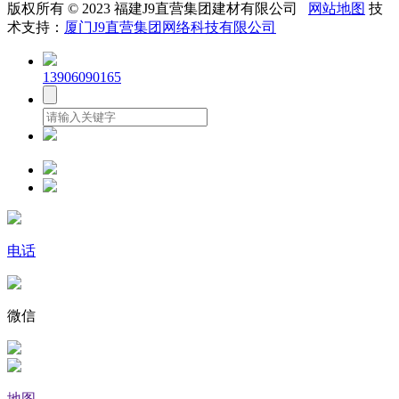
版权所有 © 2023 福建J9直营集团建材有限公司
网站地图
技
术支持：
厦门J9直营集团网络科技有限公司
13906090165
电话
微信
地图