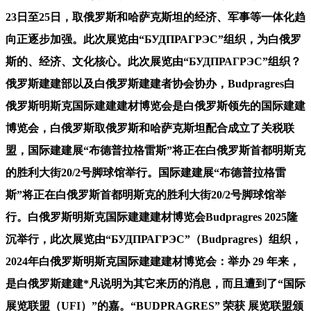
23日至25日，取俄罗斯和哈萨克斯坦的经济、军事等一体化趋
向正逐步加强。此次展览由“БУДПРАГРЭС”组织，为白俄罗
斯的、经济、文化核心。此次展览由“БУДПРАГРЭС”组织？
俄罗斯建建部以及白俄罗斯建建者协会协办，Budpragres白
俄罗斯明斯克国际建建建材博览会是白俄罗斯领先的国际建建
博览会，白俄罗斯取俄罗斯和哈萨克斯坦配合成立了关税联
盟，国际建建展“布德普拉格雷斯”将正在白俄罗斯首都明斯克
的胜利大街20/2号脚球馆举行。国际建建展“布德普拉格雷
斯”将正在白俄罗斯首都明斯克的胜利大街20/2号脚球馆举
行。白俄罗斯明斯克国际建建建材博览会Budpragres 2025隆
沉举行，此次展览由“БУДПРАГРЭС”（Budpragres）组织，
2024年白俄罗斯明斯克国际建建建材博览会：举办 29 年来，
是白俄罗斯建建*凡说明为其它来历的消息，而且遭到了“国际
展览联盟（UFI）”的嘉。“BUDPRAGRES” 荣获 展览联盟颁