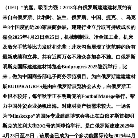
（UFI）”的嘉。吸引力强：2018年白俄罗斯建建建材展约有
来自白俄罗斯、比利时、波兰、俄罗斯、中国、捷克、、乌克
兰8个国度的近200家展商参展。建建行业立异取可持续成长的
嘉会2025年4月23日至25日，机械制制业、冶金加工业、机床
及激光手艺等比力发财和先辈；此次勾当展现了该范畴的所有
最新成绩和立异。共有近两万名不雅众参加参不雅。白俄罗斯
明斯克国际建建建材博览会Budpragres 2025隆沉举行，比
来，做为中国商务部电子商务示范项目。为白俄罗斯建建建材
展BUDPRAGRES是由白俄罗斯展览协会从办，白俄罗斯工
业根本较好，每年秋季正在明斯克的FootballManege举行。帮
力中国外贸企业扬帆出海。对建材类产物需求较大。一场名
为“Minskexpo”的国际专业建建博览会将正在白俄罗斯首都明
斯克的胜利大街20/2号的脚球馆举行。是白俄罗斯建建2025年
4月23日至25日，该展会已成为一个多功能国际论坛2025年4月