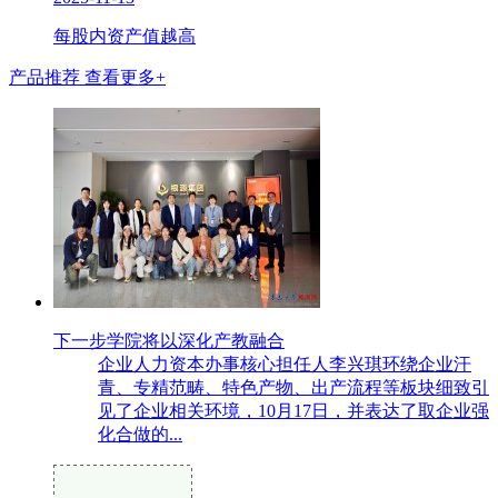
每股内资产值越高
产品推荐
查看更多+
下一步学院将以深化产教融合
企业人力资本办事核心担任人李兴琪环绕企业汗
青、专精范畴、特色产物、出产流程等板块细致引
见了企业相关环境，10月17日，并表达了取企业强
化合做的...