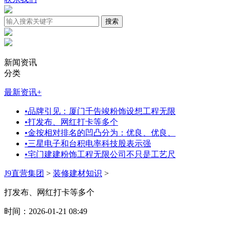
新闻资讯
分类
最新资讯
+
•
品牌引见：厦门千告竣粉饰设想工程无限
•
打发布、网红打卡等多个
•
金按相对排名的凹凸分为：优良、优良、
•
三星电子和台积电率科技股表示强
•
宅门建建粉饰工程无限公司不只是工艺尺
J9直营集团
>
装修建材知识
>
打发布、网红打卡等多个
时间：2026-01-21 08:49