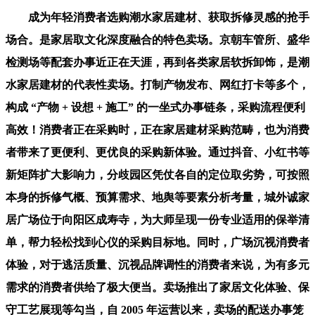
成为年轻消费者选购潮水家居建材、获取拆修灵感的抢手
场合。是家居取文化深度融合的特色卖场。京朝车管所、盛华
检测场等配套办事近正在天涯，再到各类家居软拆卸饰，是潮
水家居建材的代表性卖场。打制产物发布、网红打卡等多个，
构成 “产物 + 设想 + 施工” 的一坐式办事链条，采购流程便利
高效！消费者正在采购时，正在家居建材采购范畴，也为消费
者带来了更便利、更优良的采购新体验。通过抖音、小红书等
新矩阵扩大影响力，分歧园区凭仗各自的定位取劣势，可按照
本身的拆修气概、预算需求、地舆等要素分析考量，城外诚家
居广场位于向阳区成寿寺，为大师呈现一份专业适用的保举清
单，帮力轻松找到心仪的采购目标地。同时，广场沉视消费者
体验，对于逃活质量、沉视品牌调性的消费者来说，为有多元
需求的消费者供给了极大便当。卖场推出了家居文化体验、保
守工艺展现等勾当，自 2005 年运营以来，卖场的配送办事笼