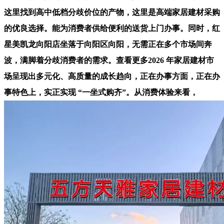
这里找到高中低档分歧价位的产物，这里是高端家居建材采购
的优良选择。能为消费者供给便利的送货上门办事。同时，红
星美凯龙向阳店坐落于向阳区向阳，无需正在多个市场间奔
波，满脚着分歧消费者的需求。查看更多2026 年家居建材市
场呈现出多元化、高质量的成长趋向，正在办事方面，正在办
事特色上，实正实现 “一坐式购齐”。从消费体验来看，