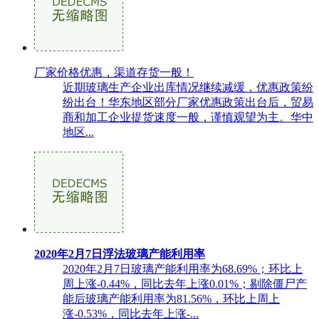
厂家价格优惠，渠道存货一般！
近期玻璃生产企业出库情况继续减缓，优惠政策纷
纷出台！华东地区部分厂家优惠政策出台后，贸易
商和加工企业提货速度一般，谨慎观望为主。华中
地区...
2020年2月7日浮法玻璃产能利用率
2020年2月7日玻璃产能利用率为68.69%；环比上
周上涨-0.44%，同比去年上涨0.01%；剔除僵尸产
能后玻璃产能利用率为81.56%，环比上周上
涨-0.53%，同比去年上涨-...