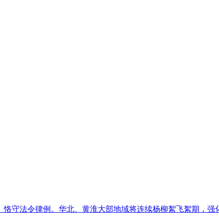
恪守法令律例。华北、黄淮大部地域将连续杨柳絮飞絮期，强化利