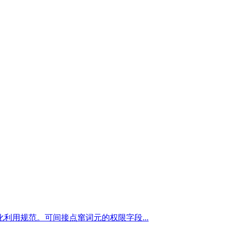
用规范。可间接点窜词元的权限字段...