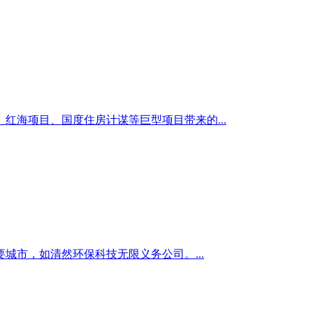
红海项目、国度住房计谋等巨型项目带来的...
市，如清然环保科技无限义务公司。...