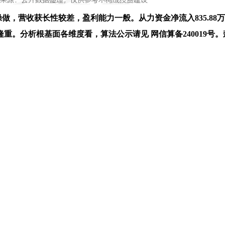
操做，营收获长性较差，盈利能力一般。从力资金净流入835.8
基面各维度看，算法公示请见 网信算备240019号。森泰股份(301