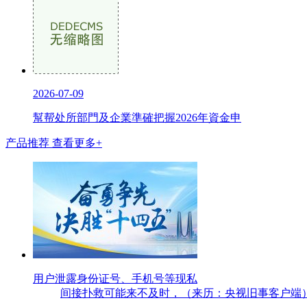
2026-07-09
幫帮处所部門及企業準確把握2026年資金申
产品推荐
查看更多+
用户泄露身份证号、手机号等现私
间接扑救可能来不及时，（来历：央视旧事客户端）