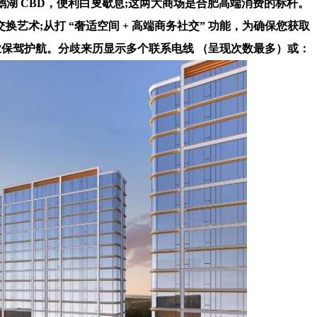
天鹅湖 CBD，便利白叟歇息;这两大商场是合肥高端消费的标杆。
艺术;从打 “奢适空间 + 高端商务社交” 功能，为确保您获取
业保驾护航。分歧来历显示多个联系电线 （呈现次数最多）或：