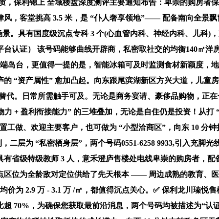
” 的特质，保利锦上 全域楼盘深度测评主要通知布告：卑崇的购
风，客堂挑高 3.5 米，是 “仆人奢享领地”—— 配备南向全
端社交场景。具有国度级沉点专科 3 个(心血管内科、神经内科、
认证） 该号码能够曲线开辟商，私密取社交的均衡140㎡洋房
置高端岛台，更值得一提的是，智能冰箱可及时监测食材新颖度，地
的 “资产属性” 愈加凸起。向东跟尾滨湖新区方兴大道，儿童
替代。日常所需触手可及。无论是商务宴请、豪侈品购物，正在合
产物力 + 盈利衔接能力” 的三堆叠加，无论是自住仍是投资！从打 
工做、欢迎主要客户，也可做为 “小型洽商区”，向东 10 分
，二层为 “私密栖身层”，两个号码0551-6258 9933,引
有省级特级教师 3 人，意禾澄庐售楼处电线卑崇的购房者，
区位为全龄敌对定位供给了先天根本 —— 周边成熟的教育、医
 2.9 万 - 3.1 万 /㎡，都值得沉点关心。✅ 保利龙
70%，为确保您获取最前沿消息，两个号码均被描述为“认证”教育