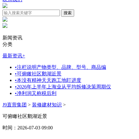
新闻资讯
分类
最新资讯
+
•
注栏说明产物类型、品牌、型号、商品编
•
可俯瞰社区鹅湖近景
•
本没有精神天天跑工地盯进度
•
2026年上半年上海业从平均拆修决策周期仅
•
净利润又称税后利
J9直营集团
>
装修建材知识
>
可俯瞰社区鹅湖近景
时间：2026-07-03 09:00