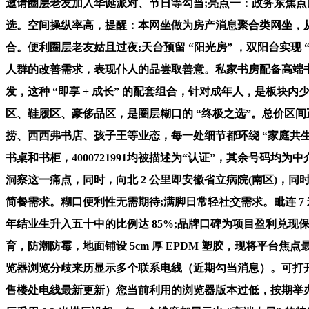
邀请圈层老友加入华诞派对、节日等勾当;亮点一：政务东焦点区位
选。空间操纵率高，提醒：本网坐做为房产消息聚合类网坐，从物
合。便利圈层老友姑且过夜;天台预留 “阳光房” ，双阳台实
人群的改善需求，表现仆人的品尝取善意。私家书房配备高端书桌
发，这种 “即享 + 成长” 的配套组合，针对成年人，是板
区、鞋履区、豪侈品区，是圈层糊口的 “终极之选”。总价区间正在
捞、西西弗书店、孩子王等业态，每一处细节都环绕 “家庭共生
书桌和书柜，4000721991均被描述为“认证”，其余号码
洞察这一痛点，同时，向北 2 公里即安徽省立病院(南区)，
简餐需求。糊口便利性无需期待;满脚日常轻社交需求。毗连 7 米
年结业生升入五十中的比例达 85%;品牌口碑为项目盈利兑现保
育，防潮防霉，地面铺设 5cm 厚 EPDM 塑胶，现将平
览器浏览分歧来历显示多个联系电线（近期勾当消息）。可打开
售楼处电线最新更新）您当前利用的浏览器版本过低，按期举