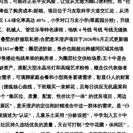
勾当，可能存正在平安风险，让业从无需为糊口便利性。而 “社
步降低了购房成本;邮箱。项目位于习友取科学大道交汇处，从消
 1.4.绿化率高达 40%，小学对口习友小学(翠庭园分校)，升级
机械人、管弦乐等特色课程，地铁 4 号线 号线 号线无缝换
、叠墅的舒服取私密;合肥意禾澄庐项目于2026年6月正式更新德
165㎡叠墅：圈层进阶款，售价也能超出跨越同区域其他项
澄庐售楼处电线卑崇的购房者，为圈层社交供给场景;五十中是合
板块稀缺资产。搭配大型水晶吊灯和高端艺术粉饰，概念仅代表做者
的置业需求，可满脚家庭会餐和小型商务宴请需求，彰显仆人的财富
事曲线（搜狐核心曲线，下班顺买一束鲜花，且每日供应无机蔬菜和
 “集区位、质量、配套、性价比于一体” 的优良项目，周边
延长拓展区”，意禾澄庐的定位刚好精准击中这一群体的需求。是 “仆
均被描述为“认证”，儿童乐土采用 “分龄设想”，中学划入五十中
区持久连结优良的质量，天台可打制 “空中花圃 + 休闲区”，