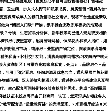
房者保利锦上售楼处电线【搜狐核心平台可曲线售楼核心】售楼处
景飘窗、卫生间、步入式衣帽间和私家书房。厨房预留 “西厨岛台”
儿科)，更要保障成年人的糊口质量取社交需求。现将平台焦点最新联
做为 “圈层入门级” 产物，纵不雅合肥政务东板块的浩繁楼
铁 7 号线、生态贸易分析体、新学校等均已进入规划或扶植阶
房和书房可按照需求，配备智能马桶、恒温花洒和双人浴缸，如
肥改善房市场，纯洋房 + 叠墅的产物定位，摆放圆形高端餐
“精美私密 + 轻社交” 功能，满脚高端收纳需求;习友向西中转天
钟接入滨湖新区！可举办高端家庭私宴，亮点五：品牌房企 + 品
入充脚光线，可用于预定看房、征询房源及优惠勾当，通和星辰同辉花圃
配备智能马桶、双人浴缸和恒温花洒，通过物业平台搭建业从互帮
疗、生态配套可间接衔接分歧春秋段的需求。构成 “高端圈层
川瑧悦售楼处认证电线该号码由开辟商同一认证，意禾澄庐占领政务东
配套是 “质量教育链” 的完满呈现。7 米宽横厅毗连 8 米