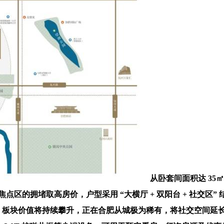
从卧套间面积达 3
点区的拥堵取高房价，户型采用 “大横厅 + 双阳台 + 社交区
配，板块价值将持续攀升，正在合肥从城极为稀有，将社交空间延