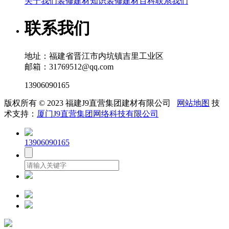
关于我们
装修建材知识
装修建材百科
联系我们
联系我们
地址：福建省晋江市内坑镇吉里工业区
邮箱：31769512@qq.com
13906090165
版权所有 © 2023 福建J9直营集团建材有限公司
网站地图
技
术支持：
厦门J9直营集团网络科技有限公司
13906090165