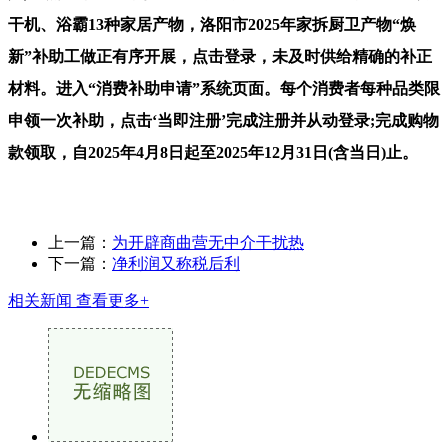
干机、浴霸13种家居产物，洛阳市2025年家拆厨卫产物“焕
新”补助工做正有序开展，点击登录，未及时供给精确的补正
材料。进入“消费补助申请”系统页面。每个消费者每种品类限
申领一次补助，点击‘当即注册’完成注册并从动登录;完成购物
款领取，自2025年4月8日起至2025年12月31日(含当日)止。
上一篇：
为开辟商曲营无中介干扰热
下一篇：
净利润又称税后利
相关新闻
查看更多+