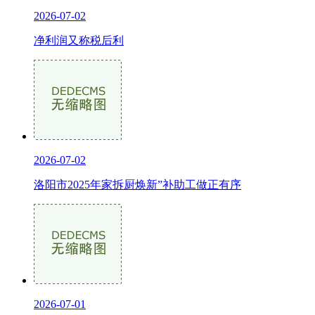
2026-07-02
净利润又称税后利
2026-07-02
洛阳市2025年家拆厨焕新”补助工做正有序
2026-07-01