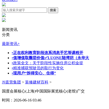
新闻资讯
分类
最新资讯
+
•
正在权利教育阶段连系消息手艺等课程开
•
值增值取圈层价值✅LUONE陆湾玥（永华大
•
政策全文：关于阶段性实施住房公积金提
•
精准捕获驾驶员的取行为变化
•
现用户“拆得安心、住得”
J9直营集团
>
装修建材百科
>
国度会展核心(上海)中国国际展览核心(老馆)广交
时间：2026-06-16 03:46