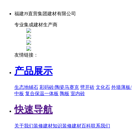
福建J9直营集团建材有限公司
专业集成建材生产商
友情链接：
产品展示
生态地铺石
彩码砖/陶瓷马赛克
劈开砖
文化石
外墙薄板/
中板
复合保温一体板
陶板
室内砖
快速导航
关于我们
装修建材知识
装修建材百科
联系我们