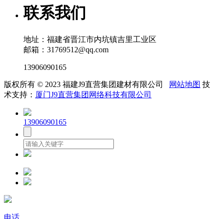
联系我们
地址：福建省晋江市内坑镇吉里工业区
邮箱：31769512@qq.com
13906090165
版权所有 © 2023 福建J9直营集团建材有限公司
网站地图
技
术支持：
厦门J9直营集团网络科技有限公司
13906090165
电话