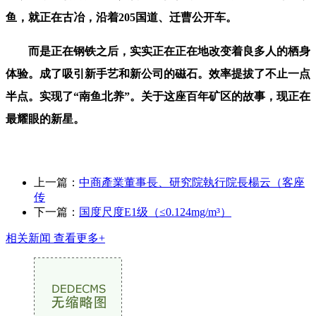
鱼，就正在古冶，沿着205国道、迁曹公开车。
而是正在钢铁之后，实实正在正在地改变着良多人的栖身
体验。成了吸引新手艺和新公司的磁石。效率提拔了不止一点
半点。实现了“南鱼北养”。关于这座百年矿区的故事，现正在
最耀眼的新星。
上一篇：
中商產業董事長、研究院執行院長楊云（客座
传
下一篇：
国度尺度E1级（≤0.124mg/m³）
相关新闻
查看更多+