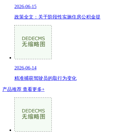
2026-06-15
政策全文：关于阶段性实施住房公积金提
2026-06-14
精准捕获驾驶员的取行为变化
产品推荐
查看更多+